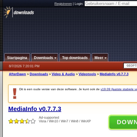
Registreren
|
Login:
Startpagina
Downloads
Top downloads
Meer
8/7/2026 7:20:01 PM
AfterDawn
>
Downloads
>
Video & Audio
>
Videotools
>
MediaInfo v0.7.7.3
Dit is een oude versie van deze software. Je kunt ook de
v19.09 (laatste stabiele ve
MediaInfo v0.7.7.3
Ad-supported
DOW
Vista / Win10 / Win7 / Win8 / WinXP