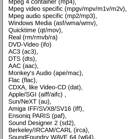
Mpeg 4 container (mp4),
Mpeg video specific (mpgv/mpv/m1v/m2v),
Mpeg audio specific (mp2/mp3),
Windows Media (asf/wma/wmv),
Quicktime (qt/mov),
Real (rm/rmvb/ra)
DVD-Video (ifo)
AC3 (ac3),
DTS (dts),
AAC (aac),
Monkey's Audio (ape/mac),
Flac (flac),
CDXA, like Video-CD (dat),
Apple/SGI (aiff/aifc) ,
Sun/NeXT (au),
Amiga IFF/SVX8/SV16 (iff),
Ensoniq PARIS (paf),
Sound Designer 2 (sd2),
Berkeley/IRCAM/CARL (irca),
SoundFoundry WAVE 64 (w64),