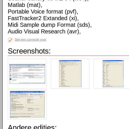
Matlab (mat),
Portable Voice format (pvf),
FastTracker2 Extanded (xi),
Midi Sample dump Format (sds),
Audio Visual Research (avr),
Stel een correctie voor
Screenshots:
Andere edities: