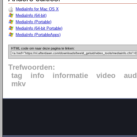
MediaInfo for Mac OS X
MediaInfo (64-bit)
MediaInfo (Portable)
MediaInfo (64-bit Portable)
MediaInfo (PortableApps)
HTML code om naar deze pagina te linken:
Trefwoorden:
tag
info
informatie
video
aud
mkv