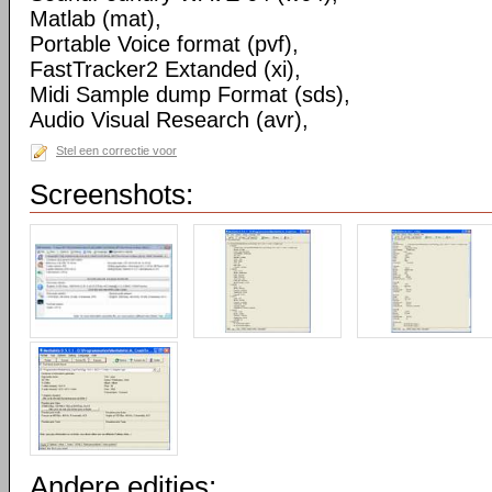
Matlab (mat),
Portable Voice format (pvf),
FastTracker2 Extanded (xi),
Midi Sample dump Format (sds),
Audio Visual Research (avr),
Stel een correctie voor
Screenshots:
Andere edities: