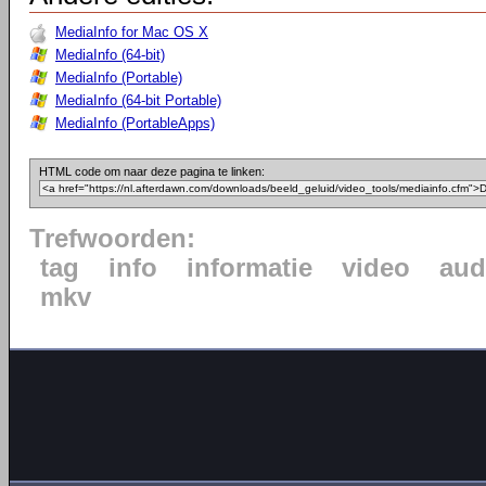
MediaInfo for Mac OS X
MediaInfo (64-bit)
MediaInfo (Portable)
MediaInfo (64-bit Portable)
MediaInfo (PortableApps)
HTML code om naar deze pagina te linken:
Trefwoorden:
tag
info
informatie
video
aud
mkv