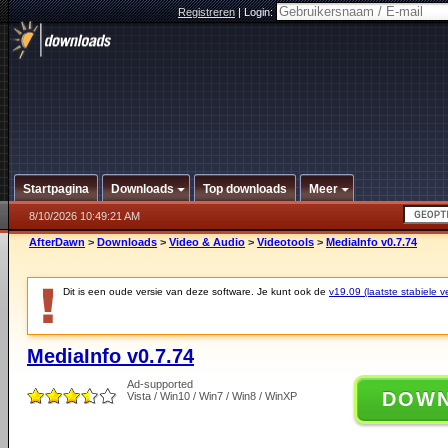
Registreren
|
Login:
Startpagina
Downloads
Top downloads
Meer
8/10/2026 10:49:21 AM
AfterDawn
>
Downloads
>
Video & Audio
>
Videotools
>
MediaInfo v0.7.74
Dit is een oude versie van deze software. Je kunt ook de
v19.09 (laatste stabiele ve
MediaInfo v0.7.74
Ad-supported
DOW
Vista / Win10 / Win7 / Win8 / WinXP