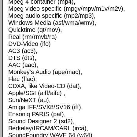
Mpeg 4 container (mp4),
Mpeg video specific (mpgv/mpv/m1v/m2v),
Mpeg audio specific (mp2/mp3),
Windows Media (asf/wma/wmv),
Quicktime (qt/mov),
Real (rm/rmvb/ra)
DVD-Video (ifo)
AC3 (ac3),
DTS (dts),
AAC (aac),
Monkey's Audio (ape/mac),
Flac (flac),
CDXA, like Video-CD (dat),
Apple/SGI (aiff/aifc) ,
Sun/NeXT (au),
Amiga IFF/SVX8/SV16 (iff),
Ensoniq PARIS (paf),
Sound Designer 2 (sd2),
Berkeley/IRCAM/CARL (irca),
SoundFoundry WAVE 64 (w64),