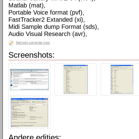
Matlab (mat),
Portable Voice format (pvf),
FastTracker2 Extanded (xi),
Midi Sample dump Format (sds),
Audio Visual Research (avr),
Stel een correctie voor
Screenshots:
Andere edities: