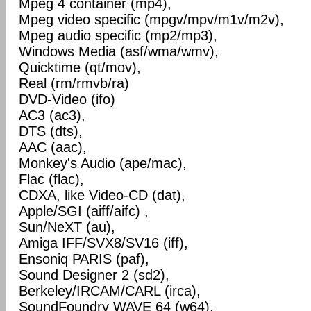
Mpeg 4 container (mp4),
Mpeg video specific (mpgv/mpv/m1v/m2v),
Mpeg audio specific (mp2/mp3),
Windows Media (asf/wma/wmv),
Quicktime (qt/mov),
Real (rm/rmvb/ra)
DVD-Video (ifo)
AC3 (ac3),
DTS (dts),
AAC (aac),
Monkey's Audio (ape/mac),
Flac (flac),
CDXA, like Video-CD (dat),
Apple/SGI (aiff/aifc) ,
Sun/NeXT (au),
Amiga IFF/SVX8/SV16 (iff),
Ensoniq PARIS (paf),
Sound Designer 2 (sd2),
Berkeley/IRCAM/CARL (irca),
SoundFoundry WAVE 64 (w64),