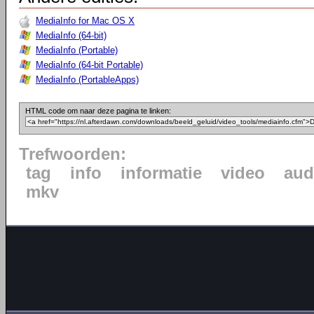
MediaInfo for Mac OS X
MediaInfo (64-bit)
MediaInfo (Portable)
MediaInfo (64-bit Portable)
MediaInfo (PortableApps)
HTML code om naar deze pagina te linken:
Trefwoorden:
tag
info
informatie
video
aud
mkv