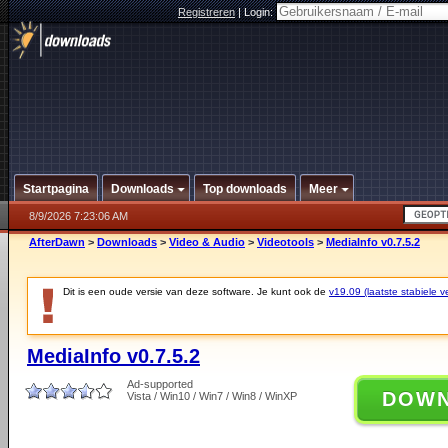
Registreren
|
Login:
Startpagina
Downloads
Top downloads
Meer
8/9/2026 7:23:06 AM
AfterDawn
>
Downloads
>
Video & Audio
>
Videotools
>
MediaInfo v0.7.5.2
Dit is een oude versie van deze software. Je kunt ook de
v19.09 (laatste stabiele ve
MediaInfo v0.7.5.2
Ad-supported
DOW
Vista / Win10 / Win7 / Win8 / WinXP