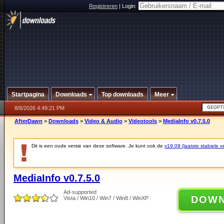
Registreren
|
Login:
Startpagina
Downloads
Top downloads
Meer
8/8/2026 4:49:21 PM
AfterDawn
>
Downloads
>
Video & Audio
>
Videotools
>
MediaInfo v0.7.5.0
Dit is een oude versie van deze software. Je kunt ook de
v19.09 (laatste stabiele ve
MediaInfo v0.7.5.0
Ad-supported
DOW
Vista / Win10 / Win7 / Win8 / WinXP