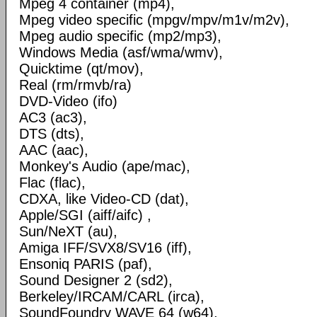
Mpeg 4 container (mp4),
Mpeg video specific (mpgv/mpv/m1v/m2v),
Mpeg audio specific (mp2/mp3),
Windows Media (asf/wma/wmv),
Quicktime (qt/mov),
Real (rm/rmvb/ra)
DVD-Video (ifo)
AC3 (ac3),
DTS (dts),
AAC (aac),
Monkey's Audio (ape/mac),
Flac (flac),
CDXA, like Video-CD (dat),
Apple/SGI (aiff/aifc) ,
Sun/NeXT (au),
Amiga IFF/SVX8/SV16 (iff),
Ensoniq PARIS (paf),
Sound Designer 2 (sd2),
Berkeley/IRCAM/CARL (irca),
SoundFoundry WAVE 64 (w64),