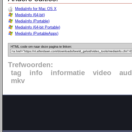
MediaInfo for Mac OS X
MediaInfo (64-bit)
MediaInfo (Portable)
MediaInfo (64-bit Portable)
MediaInfo (PortableApps)
HTML code om naar deze pagina te linken:
Trefwoorden:
tag
info
informatie
video
aud
mkv