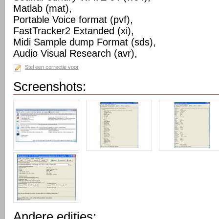
Matlab (mat),
Portable Voice format (pvf),
FastTracker2 Extanded (xi),
Midi Sample dump Format (sds),
Audio Visual Research (avr),
Stel een correctie voor
Screenshots:
Andere edities: