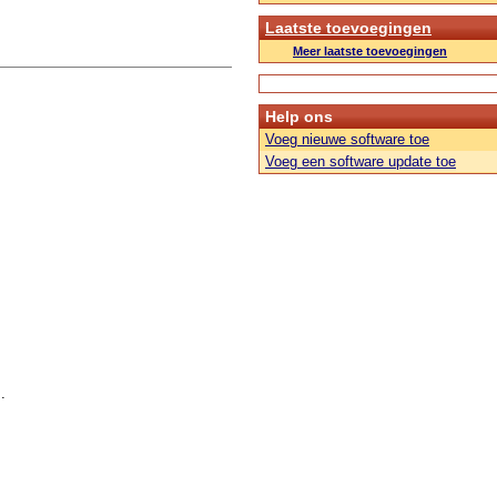
Laatste toevoegingen
Meer laatste toevoegingen
Help ons
Voeg nieuwe software toe
Voeg een software update toe
.