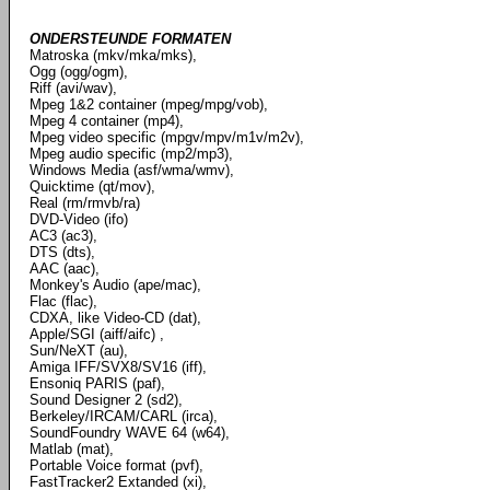
ONDERSTEUNDE FORMATEN
Matroska (mkv/mka/mks),
Ogg (ogg/ogm),
Riff (avi/wav),
Mpeg 1&2 container (mpeg/mpg/vob),
Mpeg 4 container (mp4),
Mpeg video specific (mpgv/mpv/m1v/m2v),
Mpeg audio specific (mp2/mp3),
Windows Media (asf/wma/wmv),
Quicktime (qt/mov),
Real (rm/rmvb/ra)
DVD-Video (ifo)
AC3 (ac3),
DTS (dts),
AAC (aac),
Monkey's Audio (ape/mac),
Flac (flac),
CDXA, like Video-CD (dat),
Apple/SGI (aiff/aifc) ,
Sun/NeXT (au),
Amiga IFF/SVX8/SV16 (iff),
Ensoniq PARIS (paf),
Sound Designer 2 (sd2),
Berkeley/IRCAM/CARL (irca),
SoundFoundry WAVE 64 (w64),
Matlab (mat),
Portable Voice format (pvf),
FastTracker2 Extanded (xi),