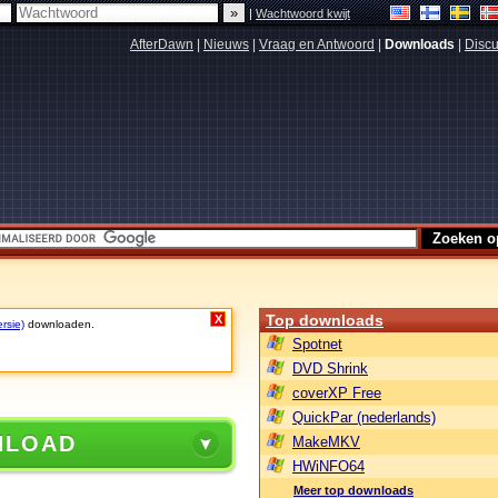
|
Wachtwoord kwijt
AfterDawn
|
Nieuws
|
Vraag en Antwoord
|
Downloads
|
Discu
Top downloads
X
rsie)
downloaden.
Spotnet
DVD Shrink
coverXP Free
QuickPar (nederlands)
NLOAD
MakeMKV
HWiNFO64
Meer top downloads