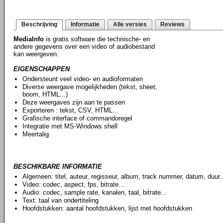
Beschrijving
Informatie
Alle versies
Reviews
MediaInfo
is gratis software die technische- en
andere gegevens over een video of audiobestand
kan weergeven.
EIGENSCHAPPEN
Ondersteunt veel video- en audioformaten
Diverse weergave mogelijkheden (tekst, sheet,
boom, HTML...)
Deze weergaves zijn aan te passen
Exporteren : tekst, CSV, HTML...
Grafische interface of commandoregel
Integratie met MS-Windows shell
Meertalig
BESCHIKBARE INFORMATIE
Algemeen: titel, auteur, regisseur, album, track nummer, datum, duur..
Video: codec, aspect, fps, bitrate...
Audio: codec, sample rate, kanalen, taal, bitrate...
Text: taal van ondertiteling
Hoofdstukken: aantal hoofdstukken, lijst met hoofdstukken