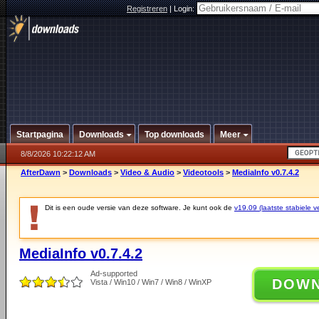
Registreren
|
Login:
Startpagina
Downloads
Top downloads
Meer
8/8/2026 10:22:12 AM
AfterDawn
>
Downloads
>
Video & Audio
>
Videotools
>
MediaInfo v0.7.4.2
Dit is een oude versie van deze software. Je kunt ook de
v19.09 (laatste stabiele ve
MediaInfo v0.7.4.2
Ad-supported
DOW
Vista / Win10 / Win7 / Win8 / WinXP