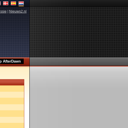
ssie
|
Nieuws2.nl