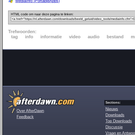
MediaInfo (PortableApps)
HTML code om naar deze pagina te linken:
Trefwoorden:
tag
info
informatie
video
audio
bestand
m
Sections:
Nieuws
Over AfterDawn
Downloads
Feedback
Top Downloads
Discussie
Vraag en Antwoo