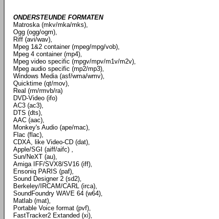
ONDERSTEUNDE FORMATEN
Matroska (mkv/mka/mks),
Ogg (ogg/ogm),
Riff (avi/wav),
Mpeg 1&2 container (mpeg/mpg/vob),
Mpeg 4 container (mp4),
Mpeg video specific (mpgv/mpv/m1v/m2v),
Mpeg audio specific (mp2/mp3),
Windows Media (asf/wma/wmv),
Quicktime (qt/mov),
Real (rm/rmvb/ra)
DVD-Video (ifo)
AC3 (ac3),
DTS (dts),
AAC (aac),
Monkey's Audio (ape/mac),
Flac (flac),
CDXA, like Video-CD (dat),
Apple/SGI (aiff/aifc) ,
Sun/NeXT (au),
Amiga IFF/SVX8/SV16 (iff),
Ensoniq PARIS (paf),
Sound Designer 2 (sd2),
Berkeley/IRCAM/CARL (irca),
SoundFoundry WAVE 64 (w64),
Matlab (mat),
Portable Voice format (pvf),
FastTracker2 Extanded (xi),