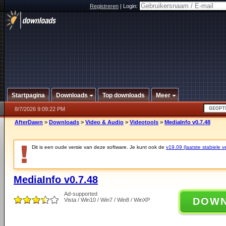
Registreren
|
Login:
Startpagina
Downloads
Top downloads
Meer
8/7/2026 9:09:22 PM
AfterDawn
>
Downloads
>
Video & Audio
>
Videotools
>
MediaInfo v0.7.48
Dit is een oude versie van deze software. Je kunt ook de
v19.09 (laatste stabiele ve
MediaInfo v0.7.48
Ad-supported
DOW
Vista / Win10 / Win7 / Win8 / WinXP