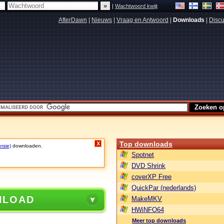
|
Wachtwoord kwijt
AfterDawn
|
Nieuws
|
Vraag en Antwoord
|
Downloads
|
Discu
Top downloads
X
rsie)
downloaden.
Spotnet
DVD Shrink
coverXP Free
QuickPar (nederlands)
NLOAD
MakeMKV
HWiNFO64
Meer top downloads