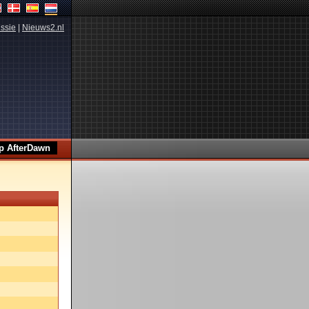
ssie
|
Nieuws2.nl