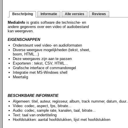
Beschrijving
Informatie
Alle versies
Reviews
MediaInfo
is gratis software die technische- en
andere gegevens over een video of audiobestand
kan weergeven.
EIGENSCHAPPEN
Ondersteunt veel video- en audioformaten
Diverse weergave mogelijkheden (tekst, sheet,
boom, HTML...)
Deze weergaves zijn aan te passen
Exporteren : tekst, CSV, HTML...
Grafische interface of commandoregel
Integratie met MS-Windows shell
Meertalig
BESCHIKBARE INFORMATIE
Algemeen: titel, auteur, regisseur, album, track nummer, datum, duur..
Video: codec, aspect, fps, bitrate...
Audio: codec, sample rate, kanalen, taal, bitrate...
Text: taal van ondertiteling
Hoofdstukken: aantal hoofdstukken, lijst met hoofdstukken