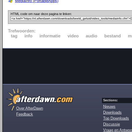
MediaInfo (PortableApps)
HTML code om naar deze pagina te linken:
Trefwoorden:
tag
info
informatie
video
audio
bestand
m
Sections:
Nieuws
Over AfterDawn
Downloads
Feedback
Top Downloads
Discussie
Vraag en Antwoo