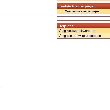
Laatste toevoegingen
Meer laatste toevoegingen
Help ons
Voeg nieuwe software toe
Voeg een software update toe
.