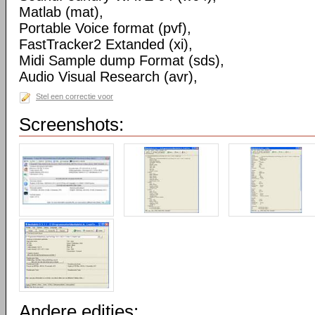
Matlab (mat),
Portable Voice format (pvf),
FastTracker2 Extanded (xi),
Midi Sample dump Format (sds),
Audio Visual Research (avr),
Stel een correctie voor
Screenshots:
Andere edities: