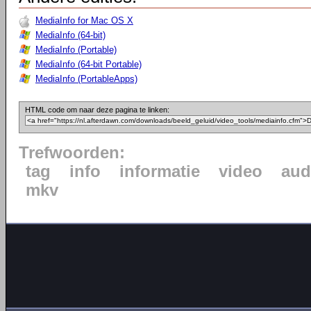
MediaInfo for Mac OS X
MediaInfo (64-bit)
MediaInfo (Portable)
MediaInfo (64-bit Portable)
MediaInfo (PortableApps)
HTML code om naar deze pagina te linken:
Trefwoorden:
tag
info
informatie
video
aud
mkv