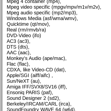
Mpeg 4 container (mp4),
Mpeg video specific (mpgv/mpv/m1v/m2v),
Mpeg audio specific (mp2/mp3),
Windows Media (asf/wma/wmv),
Quicktime (qt/mov),
Real (rm/rmvb/ra)
DVD-Video (ifo)
AC3 (ac3),
DTS (dts),
AAC (aac),
Monkey's Audio (ape/mac),
Flac (flac),
CDXA, like Video-CD (dat),
Apple/SGI (aiff/aifc) ,
Sun/NeXT (au),
Amiga IFF/SVX8/SV16 (iff),
Ensoniq PARIS (paf),
Sound Designer 2 (sd2),
Berkeley/IRCAM/CARL (irca),
SoundFoundry WAVE 64 (w64),