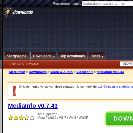
Registreren
|
Login:
Startpagina
Downloads
Top downloads
Meer
8/7/2026 5:02:29 AM
AfterDawn
>
Downloads
>
Video & Audio
>
Videotools
>
MediaInfo v0.7.43
Dit is een oude versie van deze software. Je kunt ook de
v19.09 (laatste stabiele ve
MediaInfo v0.7.43
Ad-supported
DOW
Vista / Win10 / Win7 / Win8 / WinXP