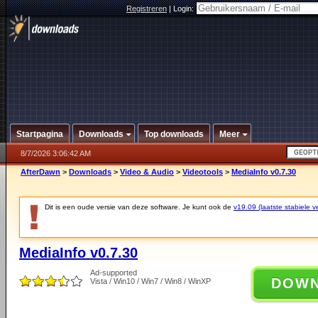
Registreren
|
Login:
Startpagina
Downloads
Top downloads
Meer
8/7/2026 3:06:42 AM
AfterDawn
>
Downloads
>
Video & Audio
>
Videotools
>
MediaInfo v0.7.30
Dit is een oude versie van deze software. Je kunt ook de
v19.09 (laatste stabiele ve
MediaInfo v0.7.30
Ad-supported
DOW
Vista / Win10 / Win7 / Win8 / WinXP