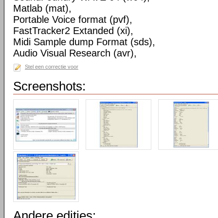
Matlab (mat),
Portable Voice format (pvf),
FastTracker2 Extanded (xi),
Midi Sample dump Format (sds),
Audio Visual Research (avr),
Stel een correctie voor
Screenshots:
Andere edities: