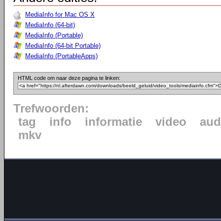
MediaInfo for Mac OS X
MediaInfo (64-bit)
MediaInfo (Portable)
MediaInfo (64-bit Portable)
MediaInfo (PortableApps)
HTML code om naar deze pagina te linken:
Trefwoorden:
tag
info
informatie
video
aud
mkv