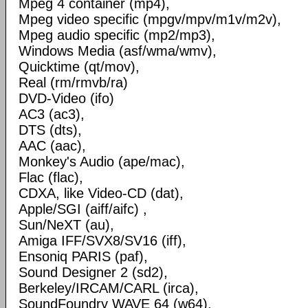
Mpeg 4 container (mp4),
Mpeg video specific (mpgv/mpv/m1v/m2v),
Mpeg audio specific (mp2/mp3),
Windows Media (asf/wma/wmv),
Quicktime (qt/mov),
Real (rm/rmvb/ra)
DVD-Video (ifo)
AC3 (ac3),
DTS (dts),
AAC (aac),
Monkey's Audio (ape/mac),
Flac (flac),
CDXA, like Video-CD (dat),
Apple/SGI (aiff/aifc) ,
Sun/NeXT (au),
Amiga IFF/SVX8/SV16 (iff),
Ensoniq PARIS (paf),
Sound Designer 2 (sd2),
Berkeley/IRCAM/CARL (irca),
SoundFoundry WAVE 64 (w64),