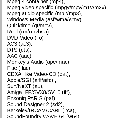
Mpeg 4 container (mp4),
Mpeg video specific (mpgv/mpv/m1v/m2v),
Mpeg audio specific (mp2/mp3),
Windows Media (asf/wma/wmv),
Quicktime (qt/mov),
Real (rm/rmvb/ra)
DVD-Video (ifo)
AC3 (ac3),
DTS (dts),
AAC (aac),
Monkey's Audio (ape/mac),
Flac (flac),
CDXA, like Video-CD (dat),
Apple/SGI (aiff/aifc) ,
Sun/NeXT (au),
Amiga IFF/SVX8/SV16 (iff),
Ensoniq PARIS (paf),
Sound Designer 2 (sd2),
Berkeley/IRCAM/CARL (irca),
SoundFoundry WAVE 64 (w64),