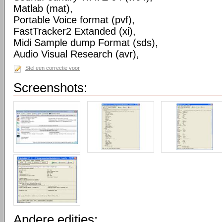
Matlab (mat),
Portable Voice format (pvf),
FastTracker2 Extanded (xi),
Midi Sample dump Format (sds),
Audio Visual Research (avr),
Stel een correctie voor
Screenshots:
Andere edities: