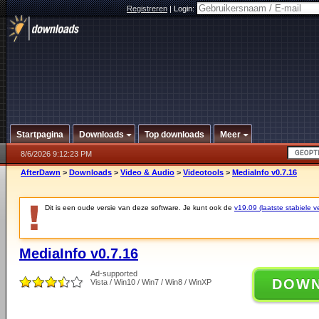
Registreren
|
Login:
Startpagina
Downloads
Top downloads
Meer
8/6/2026 9:12:23 PM
AfterDawn
>
Downloads
>
Video & Audio
>
Videotools
>
MediaInfo v0.7.16
Dit is een oude versie van deze software. Je kunt ook de
v19.09 (laatste stabiele ve
MediaInfo v0.7.16
Ad-supported
DOW
Vista / Win10 / Win7 / Win8 / WinXP