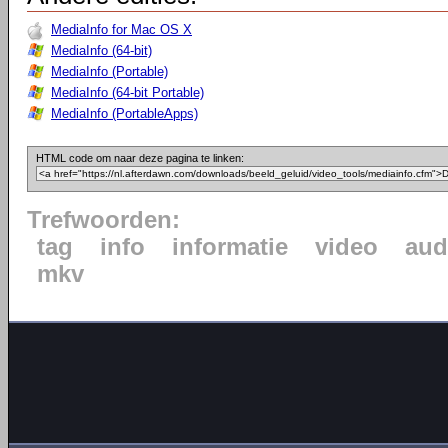
MediaInfo for Mac OS X
MediaInfo (64-bit)
MediaInfo (Portable)
MediaInfo (64-bit Portable)
MediaInfo (PortableApps)
HTML code om naar deze pagina te linken:
Trefwoorden:
tag
info
informatie
video
aud
mkv