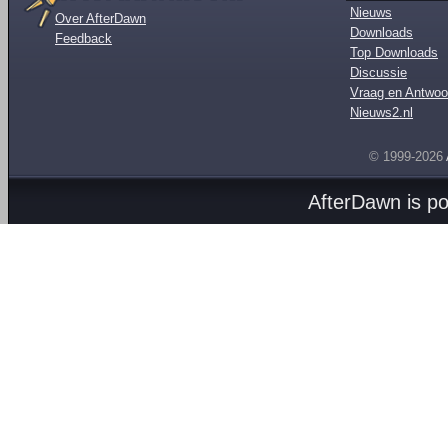
Nieuws
Over AfterDawn
Downloads
Feedback
Top Downloads
Discussie
Vraag en Antwoo
Nieuws2.nl
© 1999-2026
AfterDawn is p