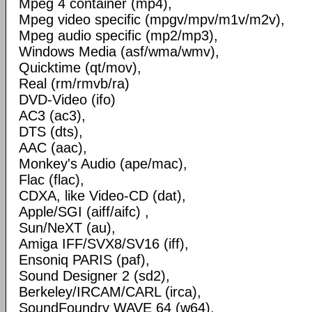
Mpeg 4 container (mp4),
Mpeg video specific (mpgv/mpv/m1v/m2v),
Mpeg audio specific (mp2/mp3),
Windows Media (asf/wma/wmv),
Quicktime (qt/mov),
Real (rm/rmvb/ra)
DVD-Video (ifo)
AC3 (ac3),
DTS (dts),
AAC (aac),
Monkey's Audio (ape/mac),
Flac (flac),
CDXA, like Video-CD (dat),
Apple/SGI (aiff/aifc) ,
Sun/NeXT (au),
Amiga IFF/SVX8/SV16 (iff),
Ensoniq PARIS (paf),
Sound Designer 2 (sd2),
Berkeley/IRCAM/CARL (irca),
SoundFoundry WAVE 64 (w64),