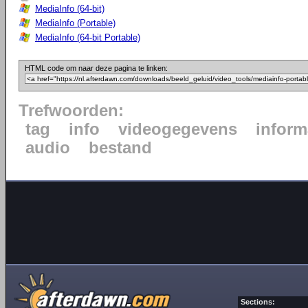
MediaInfo (64-bit)
MediaInfo (Portable)
MediaInfo (64-bit Portable)
HTML code om naar deze pagina te linken:
Trefwoorden:
tag
info
videogegevens
inform
audio
bestand
Sections: