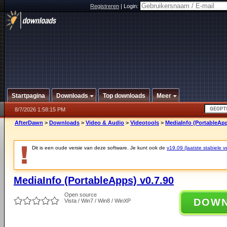
Registreren
|
Login:
Startpagina
Downloads
Top downloads
Meer
8/7/2026 1:58:15 PM
AfterDawn
>
Downloads
>
Video & Audio
>
Videotools
>
MediaInfo (PortableApp
Dit is een oude versie van deze software. Je kunt ook de
v19.09 (laatste stabiele ve
MediaInfo (PortableApps) v0.7.90
Open source
DOW
Vista / Win7 / Win8 / WinXP