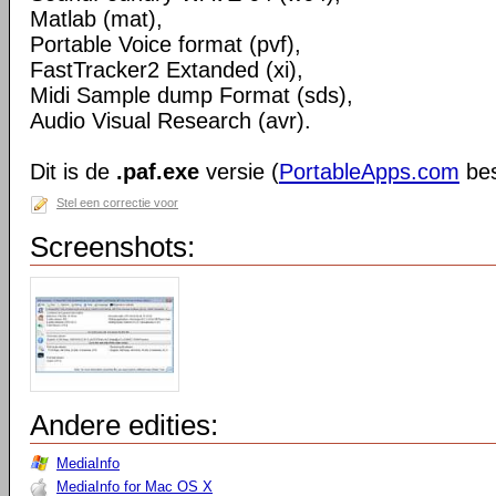
Matlab (mat),
Portable Voice format (pvf),
FastTracker2 Extanded (xi),
Midi Sample dump Format (sds),
Audio Visual Research (avr).
Dit is de
.paf.exe
versie (
PortableApps.com
bes
Stel een correctie voor
Screenshots:
Andere edities:
MediaInfo
MediaInfo for Mac OS X