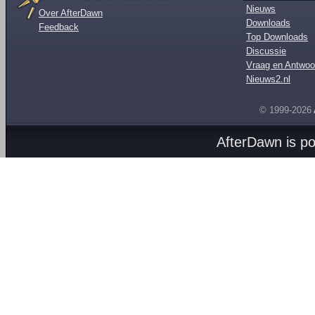
Nieuws
Over AfterDawn
Downloads
Feedback
Top Downloads
Discussie
Vraag en Antwoo
Nieuws2.nl
© 1999-2026
AfterDawn is p