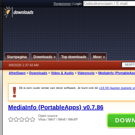
Registreren
|
Login:
Startpagina
Downloads
Top downloads
Meer
8/8/2026 1:37:42 AM
AfterDawn
>
Downloads
>
Video & Audio
>
Videotools
>
MediaInfo (PortableApp
Dit is een oude versie van deze software. Je kunt ook de
v19.09 (laatste stabiele ve
MediaInfo (PortableApps) v0.7.86
Open source
DOW
Vista / Win7 / Win8 / WinXP