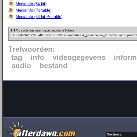
MediaInfo (64-bit)
MediaInfo (Portable)
MediaInfo (64-bit Portable)
HTML code om naar deze pagina te linken:
Trefwoorden:
tag
info
videogegevens
inform
audio
bestand
Sections: