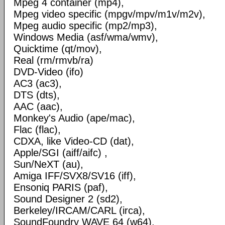
Mpeg 4 container (mp4),
Mpeg video specific (mpgv/mpv/m1v/m2v),
Mpeg audio specific (mp2/mp3),
Windows Media (asf/wma/wmv),
Quicktime (qt/mov),
Real (rm/rmvb/ra)
DVD-Video (ifo)
AC3 (ac3),
DTS (dts),
AAC (aac),
Monkey's Audio (ape/mac),
Flac (flac),
CDXA, like Video-CD (dat),
Apple/SGI (aiff/aifc) ,
Sun/NeXT (au),
Amiga IFF/SVX8/SV16 (iff),
Ensoniq PARIS (paf),
Sound Designer 2 (sd2),
Berkeley/IRCAM/CARL (irca),
SoundFoundry WAVE 64 (w64),