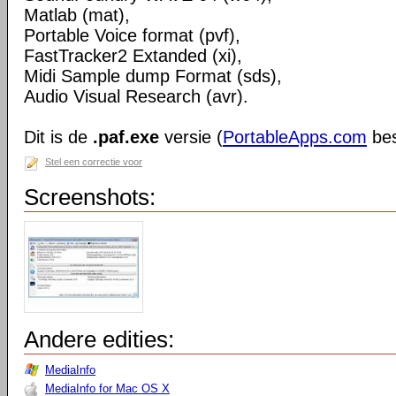
Matlab (mat),
Portable Voice format (pvf),
FastTracker2 Extanded (xi),
Midi Sample dump Format (sds),
Audio Visual Research (avr).
Dit is de
.paf.exe
versie (
PortableApps.com
bes
Stel een correctie voor
Screenshots:
Andere edities:
MediaInfo
MediaInfo for Mac OS X