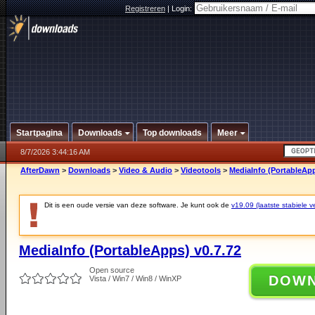
Registreren
|
Login:
Startpagina
Downloads
Top downloads
Meer
8/7/2026 3:44:16 AM
AfterDawn
>
Downloads
>
Video & Audio
>
Videotools
>
MediaInfo (PortableApp
Dit is een oude versie van deze software. Je kunt ook de
v19.09 (laatste stabiele ve
MediaInfo (PortableApps) v0.7.72
Open source
DOW
Vista / Win7 / Win8 / WinXP