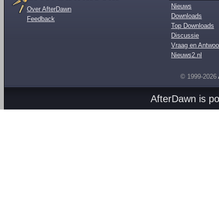
Nieuws
Over AfterDawn
Downloads
Feedback
Top Downloads
Discussie
Vraag en Antwoo
Nieuws2.nl
© 1999-2026
AfterDawn is p