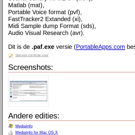
Matlab (mat),
Portable Voice format (pvf),
FastTracker2 Extanded (xi),
Midi Sample dump Format (sds),
Audio Visual Research (avr).
Dit is de
.paf.exe
versie (
PortableApps.com
bes
Stel een correctie voor
Screenshots:
Andere edities:
MediaInfo
MediaInfo for Mac OS X