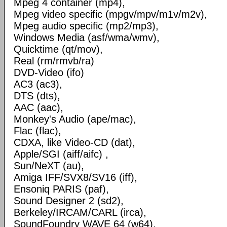
Mpeg 4 container (mp4),
Mpeg video specific (mpgv/mpv/m1v/m2v),
Mpeg audio specific (mp2/mp3),
Windows Media (asf/wma/wmv),
Quicktime (qt/mov),
Real (rm/rmvb/ra)
DVD-Video (ifo)
AC3 (ac3),
DTS (dts),
AAC (aac),
Monkey's Audio (ape/mac),
Flac (flac),
CDXA, like Video-CD (dat),
Apple/SGI (aiff/aifc) ,
Sun/NeXT (au),
Amiga IFF/SVX8/SV16 (iff),
Ensoniq PARIS (paf),
Sound Designer 2 (sd2),
Berkeley/IRCAM/CARL (irca),
SoundFoundry WAVE 64 (w64),