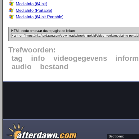
MediaInfo (64-bit)
MediaInfo (Portable)
MediaInfo (64-bit Portable)
HTML code om naar deze pagina te linken:
Trefwoorden:
tag
info
videogegevens
inform
audio
bestand
Sections: