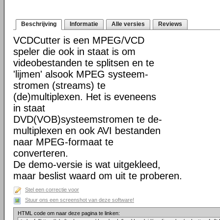
Beschrijving
Informatie
Alle versies
Reviews
VCDCutter is een MPEG/VCD
speler die ook in staat is om
videobestanden te splitsen en te
'lijmen' alsook MPEG systeem-
stromen (streams) te
(de)multiplexen. Het is eveneens
in staat
DVD(VOB)systeemstromen te de-
multiplexen en ook AVI bestanden
naar MPEG-formaat te
converteren.
De demo-versie is wat uitgekleed,
maar beslist waard om uit te proberen.
Stel een correctie voor
Stuur ons een screenshot van deze software!
HTML code om naar deze pagina te linken: