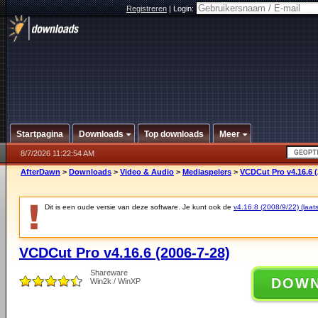
Registreren
|
Login:
Startpagina
Downloads
Top downloads
Meer
8/7/2026 11:22:54 AM
AfterDawn
>
Downloads
>
Video & Audio
>
Mediaspelers
>
VCDCut Pro v4.16.6 (
Dit is een oude versie van deze software. Je kunt ook de
v4.16.8 (2008/9/22) (laats
VCDCut Pro v4.16.6 (2006-7-28)
Shareware
DOW
Win2k / WinXP