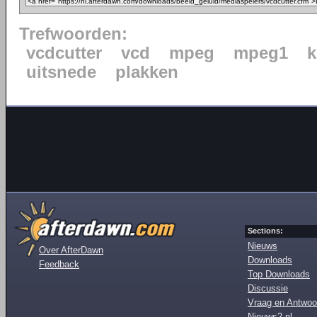
Trefwoorden:
vcdcutter
vcd
mpeg
mpeg1
k
uitsnede
plakken
Sections:
Nieuws
Over AfterDawn
Downloads
Feedback
Top Downloads
Discussie
Vraag en Antwoo
Nieuws2.nl