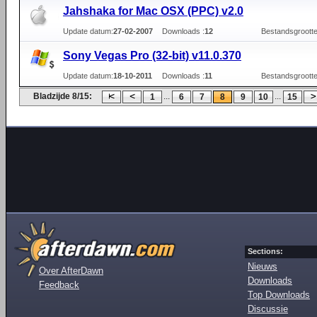
Jahshaka for Mac OSX (PPC) v2.0
Update datum:
27-02-2007
Downloads :
12
Bestandsgrootte
Sony Vegas Pro (32-bit) v11.0.370
Update datum:
18-10-2011
Downloads :
11
Bestandsgrootte
Bladzijde 8/15:
...
...
1
6
7
8
9
10
15
Sections:
Nieuws
Over AfterDawn
Downloads
Feedback
Top Downloads
Discussie