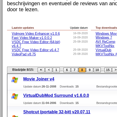
beschrijvingen en eventueel de reviews van an
door te lezen.
Laatste updates
Update datum
Top download
Vidmore Video Enhancer v1.0.6
16-09-2020
Windows Movie
Windows 7
Fast Video Maker v1.0.0.2
16-09-2020
AVI ReComp
VSDC Free Video Editor (64-bit)
25-08-2020
v6.4.7
MKVToolNix
VSDC Free Video Editor v6.4.7
25-08-2020
VirtualDub
VideoPad v8.75
25-08-2020
MKVToolNix (6
Bladzijde 8/15:
...
...
1
6
7
8
9
10
15
Movie Joiner v4
Update datum:
26-11-2008
Downloads :
15
Bestandsgrootte
VirtualDubMod Surround v1.6.0.0
Update datum:
11-04-2006
Downloads :
15
Bestandsgrootte
Shotcut (portable 32-bit) v20.07.11