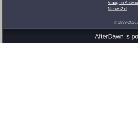
Vraag en Antwoo
Nieuws2.nl
© 1999-2026
AfterDawn is p