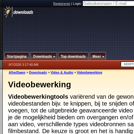
Registreren
|
Login:
Startpagina
Downloads
Top downloads
Meer
8/7/2026 3:17:40 AM
AfterDawn
>
Downloads
>
Video & Audio
>
Videobewerking
Videobewerking
Videobewerkingtools
variërend van de gewon
videobestanden bijv. te knippen, bij te snijden 
voegen, tot de uitgebreide geavanceerde video 
je de mogelijkheid bieden om overgangen en/of
aan video, verschillende types videobronnen s
filmbestand. De keuze is groot en het is handi