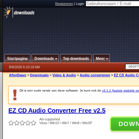
Registreren
|
Login:
Startpagina
Downloads
Top downloads
Meer
8/9/2026 6:10:18 AM
AfterDawn
>
Downloads
>
Video & Audio
>
Audio converteren
>
EZ CD Audio Co
Dit is een oude versie van deze software. Je kunt ook de
v3.1.2 (laatste stabiele ve
EZ CD Audio Converter Free v2.5
Ad-supported
DOW
Vista / Win10 / Win7 / Win8 / WinXP