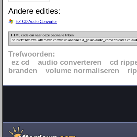
Andere edities:
EZ CD Audio Converter
HTML code om naar deze pagina te linken:
Trefwoorden:
ez cd
audio converteren
cd ripp
branden
volume normaliseren
ri