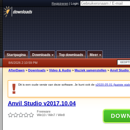
Registreren
|
Login:
Startpagina
Downloads
Top downloads
Meer
8/6/2026 2:10:59 PM
AfterDawn
>
Downloads
>
Video & Audio
>
Muziek samenstellen
>
Anvil Studio
Dit is een oude versie van deze software. Je kunt ook de
v2020.05.01 (laatste stabi
Anvil Studio v2017.10.04
Freeware
DOW
Win10 / Win7 / Win8