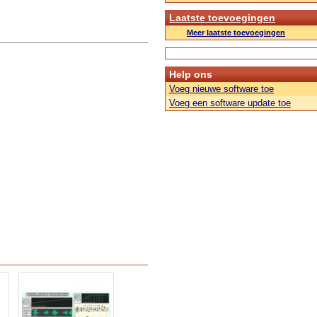
Laatste toevoegingen
Meer laatste toevoegingen
Help ons
Voeg nieuwe software toe
Voeg een software update toe