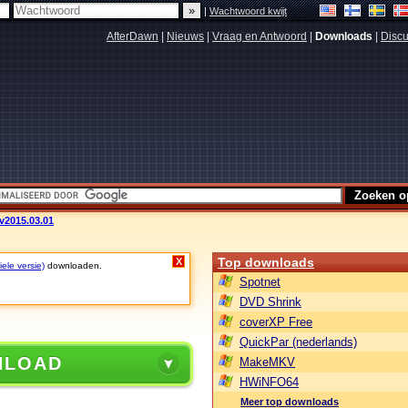
|
Wachtwoord kwijt
AfterDawn
|
Nieuws
|
Vraag en Antwoord
|
Downloads
|
Discu
 v2015.03.01
Top downloads
X
ele versie)
downloaden.
Spotnet
DVD Shrink
coverXP Free
QuickPar (nederlands)
NLOAD
MakeMKV
HWiNFO64
Meer top downloads