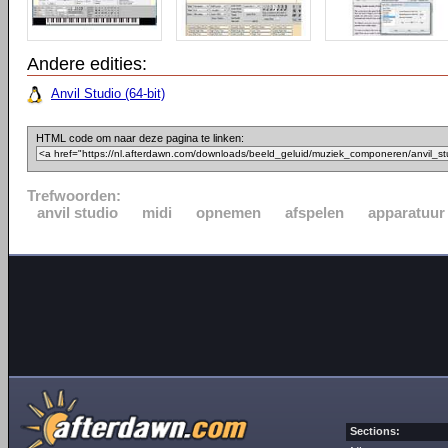
Andere edities:
Anvil Studio (64-bit)
HTML code om naar deze pagina te linken:
Trefwoorden:
anvil studio
midi
opnemen
afspelen
apparatuur
Sections: