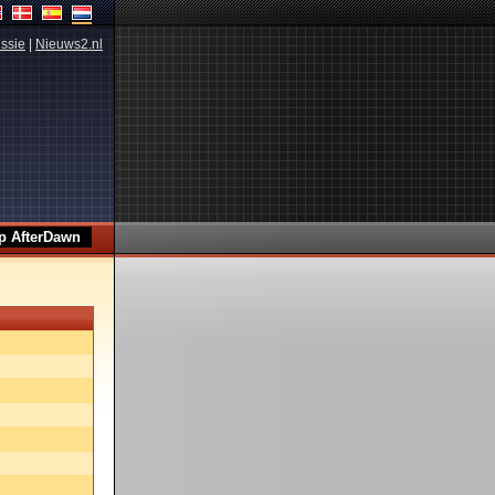
ssie
|
Nieuws2.nl