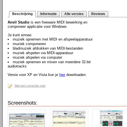
Beschrijving
Informatie
Alle versies
Reviews
Anvil Studio
is een freeware MIDI bewerking en
componeer applicatie voor Windows.
Je kunt ermee:
muziek opnemen met MIDI en afspeelapparatuur
muziek componeren
bladmuziek afdrukken van MIDI-bestanden
muziek afspelen via MIDI-apparatuur
muziek afspelen via computer
muziek opnemen en mixen van meerdere 32-bit
audiotracks
Versie voor XP en Vista kun je
hier
downloaden.
Stel een correctie voor
Screenshots: