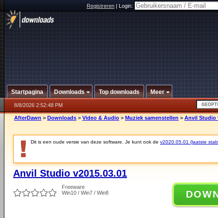
Registreren
|
Login:
Startpagina
Downloads
Top downloads
Meer
8/8/2026 2:52:48 PM
AfterDawn
>
Downloads
>
Video & Audio
>
Muziek samenstellen
>
Anvil Studio
Dit is een oude versie van deze software. Je kunt ook de
v2020.05.01 (laatste stabi
Anvil Studio v2015.03.01
Freeware
DOW
Win10 / Win7 / Win8