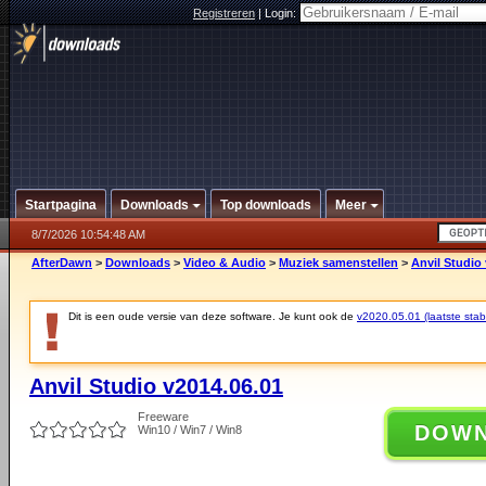
Registreren
|
Login:
Startpagina
Downloads
Top downloads
Meer
8/7/2026 10:54:48 AM
AfterDawn
>
Downloads
>
Video & Audio
>
Muziek samenstellen
>
Anvil Studio
Dit is een oude versie van deze software. Je kunt ook de
v2020.05.01 (laatste stabi
Anvil Studio v2014.06.01
Freeware
DOW
Win10 / Win7 / Win8