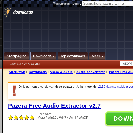
Registreren
|
Login:
Startpagina
Downloads
Top downloads
Meer
8/6/2026 12:35:44 AM
AfterDawn
>
Downloads
>
Video & Audio
>
Audio converteren
>
Pazera Free Aud
Dit is een oude versie van deze software. Je kunt ook de
v2.10 (laatste stabiele ver
Pazera Free Audio Extractor v2.7
Freeware
DOW
Vista / Win10 / Win7 / Win8 / WinXP