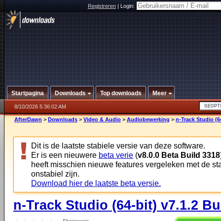
Registreren
|
Login:
Startpagina
Downloads
Top downloads
Meer
8/10/2026 5:36:02 AM
AfterDawn
>
Downloads
>
Video & Audio
>
Audiobewerking
>
n-Track Studio (64
Dit is de laatste stabiele versie van deze software.
Er is een nieuwere
beta verie
(
v8.0.0 Beta Build 3318
heeft misschien nieuwe features vergeleken met de st
onstabiel zijn.
Download hier de laatste beta versie.
n-Track Studio (64-bit) v7.1.2 Bu