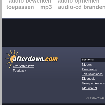
audio bewerken
audio opnemen
toepassen
mp3
audio-cd brande
Sections:
Nieuws
Over AfterDawn
Downloads
Feedback
Top Downloads
Discussie
Vraag en Antwoo
Nieuws2.nl
© 1999-2026