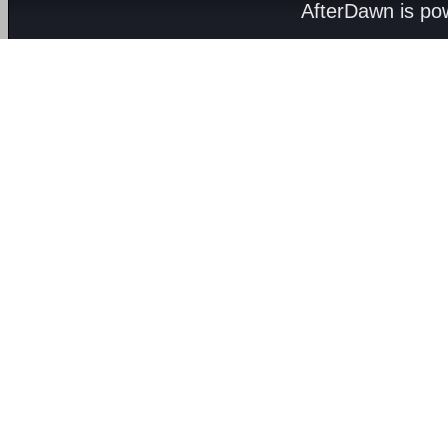
AfterDawn is p