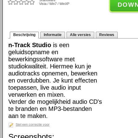
Shareware
DOW
Vista / Win7 / WinXP
Beschrijving
Informatie
Alle versies
Reviews
n-Track Studio
is een
geluidsopname en
bewerkingssoftware met
studiokwaliteit. Hiermee kun je
audiotracks opnemen, bewerken
en overdubben. Je kunt effecten
toepassen, live audio input
verwerken en mixen.
Verder de mogelijkheid audio CD's
te branden en MP3-bestanden
aan te maken.
Stel een correctie voor
Screenshots: