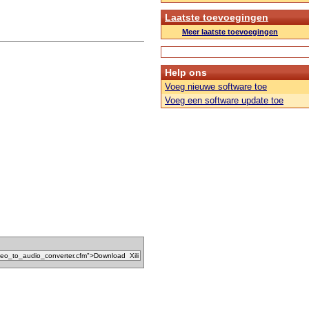
Laatste toevoegingen
Meer laatste toevoegingen
Help ons
Voeg nieuwe software toe
Voeg een software update toe