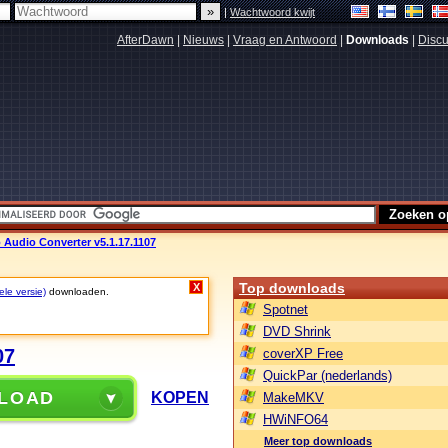
|
Wachtwoord kwijt
AfterDawn
|
Nieuws
|
Vraag en Antwoord
|
Downloads
|
Discu
to Audio Converter v5.1.17.1107
Top downloads
X
ele versie)
downloaden.
Spotnet
DVD Shrink
07
coverXP Free
QuickPar (nederlands)
LOAD
KOPEN
MakeMKV
HWiNFO64
Meer top downloads