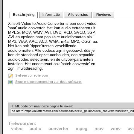
Beschrijving
Informatie
Alle versies
Reviews
Xilisoft Video to Audio Converter is een soort video
'naar' audio convertor. Het kan audio extraheren uit
MPEG, MOV, WMV, AVI, DVD, VCD, SVCD, 3GP,
AVI en opslaan naar populaire audioformaten als
MP3, WAV, AAC, AC3, WMA, m4a, MP2, OGG, au.
Het kan ook 'rippen'tussen veschillende
audioformaten. Alle codecs zijn ingebouwd, dus je
kan de standaard opzet aanhouden, een bepaalde
audio-codec selecteren, en de uitvoer-parameters
instellen. Het ondersteunt ook 'batch-conversie' en
zgn. 'multithreading'.
Stel een correctie voor
Stuur ons een screenshot van deze software!
HTML code om naar deze pagina te linken:
Trefwoorden:
video
audio
converter
mpeg
mov
wmv
avi