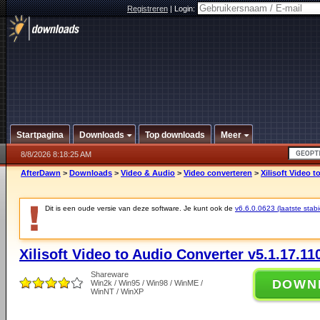
Registreren
|
Login:
Startpagina
Downloads
Top downloads
Meer
8/8/2026 8:18:25 AM
AfterDawn
>
Downloads
>
Video & Audio
>
Video converteren
>
Xilisoft Video 
Dit is een oude versie van deze software. Je kunt ook de
v6.6.0.0623 (laatste stabi
Xilisoft Video to Audio Converter v5.1.17.11
Shareware
DOWN
Win2k / Win95 / Win98 / WinME /
WinNT / WinXP