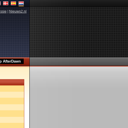
ssie
|
Nieuws2.nl