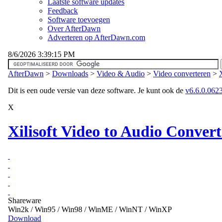
Laatste software updates
Feedback
Software toevoegen
Over AfterDawn
Adverteren op AfterDawn.com
8/6/2026 3:39:15 PM
AfterDawn
>
Downloads
>
Video & Audio
>
Video converteren
>
Dit is een oude versie van deze software. Je kunt ook de
v6.6.0.0623 
X
Xilisoft Video to Audio Convert
Shareware
Win2k / Win95 / Win98 / WinME / WinNT / WinXP
Download