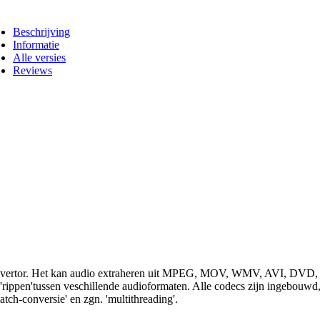
Beschrijving
Informatie
Alle versies
Reviews
io convertor. Het kan audio extraheren uit MPEG, MOV, WMV, AVI, DVD
'tussen veschillende audioformaten. Alle codecs zijn ingebouwd, d
atch-conversie' en zgn. 'multithreading'.