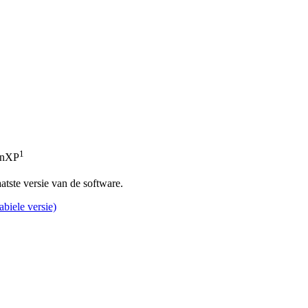
1
inXP
atste versie van de software.
abiele versie)