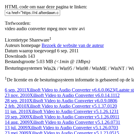
HTML code om naar deze pagina te linken:
Trefwoorden:
video
audio
converter
mpeg
mov
wmv
avi
1
Licentietype
Shareware
Auteurs homepage
Bezoek de website van de auteur
Datum waarop toegevoegd
6 sep. 2011
Downloads
143
Bestandsgrootte
5.03 MB
(<1min @ 1Mbps)
Besturingssystemen
Win2k / Win95 / Win98 / WinME / WinNT / W
1
De licentie en de besturingssysteem informatie is gebaseerd op de la
6 sep. 2011
Xilisoft Video to Audio Converter v6.6.0.0623
(Laatste st
23 nov. 2010
Xilisoft Video to Audio Converter v6.0.14.1112
28 sep. 2010
Xilisoft Video to Audio Converter v6.0.9.0806
2 feb. 2010
Xilisoft Video to Audio Converter v5.1.37.0120
11 jan. 2010
Xilisoft Video to Audio Converter v5.1.26.1231
19 sep. 2009
Xilisoft Video to Audio Converter v5.1.26.0911
14 aug. 2009
Xilisoft Video to Audio Converter v5.1.26.0731
13 jul. 2009
Xilisoft Video to Audio Converter v5.1.26.0703
23 mei 2009
Xilisoft Video to Audio Converter v5.1.23.0515