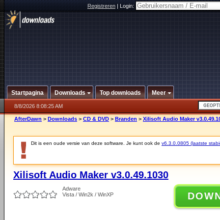
Registreren
|
Login:
Startpagina
Downloads
Top downloads
Meer
8/8/2026 8:08:25 AM
AfterDawn
>
Downloads
>
CD & DVD
>
Branden
>
Xilisoft Audio Maker v3.0.49.1
Dit is een oude versie van deze software. Je kunt ook de
v6.3.0.0805 (laatste stabi
Xilisoft Audio Maker v3.0.49.1030
Adware
DOW
Vista / Win2k / WinXP