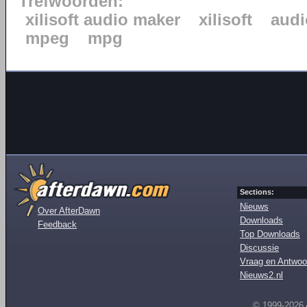
Trefwoorden:
xilisoft audio maker
xilisoft
audi
mpeg
mpg
Sections:
Nieuws
Over AfterDawn
Downloads
Feedback
Top Downloads
Discussie
Vraag en Antwoo
Nieuws2.nl
© 1999-2026