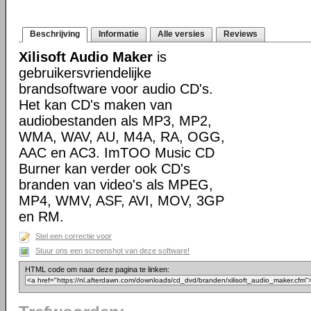
Beschrijving
Informatie
Alle versies
Reviews
Xilisoft Audio Maker
is
gebruikersvriendelijke
brandsoftware voor audio CD's.
Het kan CD's maken van
audiobestanden als MP3, MP2,
WMA, WAV, AU, M4A, RA, OGG,
AAC en AC3. ImTOO Music CD
Burner kan verder ook CD's
branden van video's als MPEG,
MP4, WMV, ASF, AVI, MOV, 3GP
en RM.
Stel een correctie voor
Stuur ons een screenshot van deze software!
HTML code om naar deze pagina te linken: