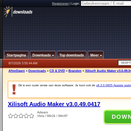
Registreren
|
Login:
Startpagina
Downloads
Top downloads
Meer
8/7/2026 3:55:44 AM
AfterDawn
>
Downloads
>
CD & DVD
>
Branden
>
Xilisoft Audio Maker v3.0.49.0
Dit is een oude versie van deze software. Je kunt ook de
v6.3.0.0805 (laatste stabi
Xilisoft Audio Maker v3.0.49.0417
Adware
DOW
Vista / Win2k / WinXP