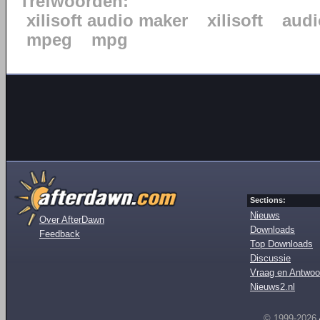
Trefwoorden:
xilisoft audio maker
xilisoft
audi
mpeg
mpg
Sections:
Nieuws
Over AfterDawn
Downloads
Feedback
Top Downloads
Discussie
Vraag en Antwoo
Nieuws2.nl
© 1999-2026