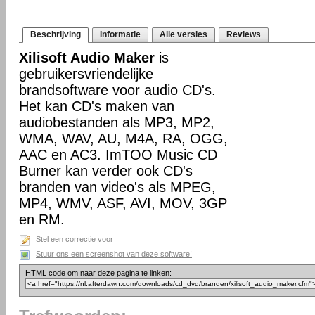
Beschrijving
Informatie
Alle versies
Reviews
Xilisoft Audio Maker
is
gebruikersvriendelijke
brandsoftware voor audio CD's.
Het kan CD's maken van
audiobestanden als MP3, MP2,
WMA, WAV, AU, M4A, RA, OGG,
AAC en AC3. ImTOO Music CD
Burner kan verder ook CD's
branden van video's als MPEG,
MP4, WMV, ASF, AVI, MOV, 3GP
en RM.
Stel een correctie voor
Stuur ons een screenshot van deze software!
HTML code om naar deze pagina te linken: