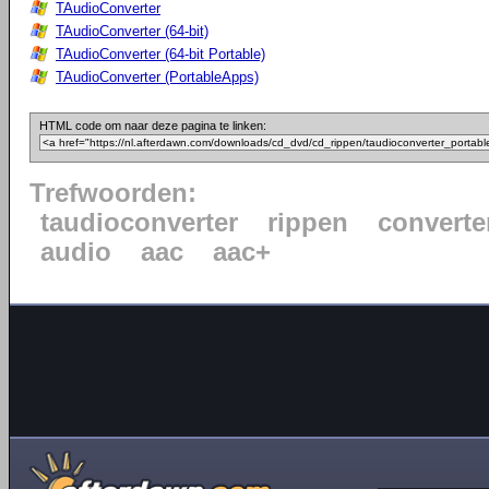
TAudioConverter
TAudioConverter (64-bit)
TAudioConverter (64-bit Portable)
TAudioConverter (PortableApps)
HTML code om naar deze pagina te linken:
Trefwoorden:
taudioconverter
rippen
converte
audio
aac
aac+