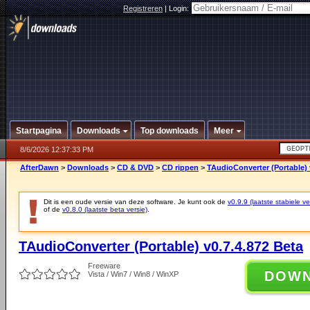
Registreren
|
Login:
Startpagina
Downloads
Top downloads
Meer
8/6/2026 12:37:33 PM
AfterDawn
>
Downloads
>
CD & DVD
>
CD rippen
>
TAudioConverter (Portable) 
Dit is een oude versie van deze software. Je kunt ook de
v0.9.9 (laatste stabiele ve
of de
v0.8.0 (laatste beta versie)
.
TAudioConverter (Portable) v0.7.4.872 Beta
Freeware
DOW
Vista / Win7 / Win8 / WinXP