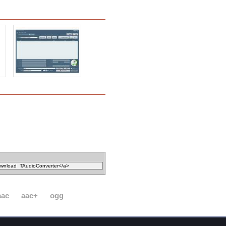
aac
aac+
ogg