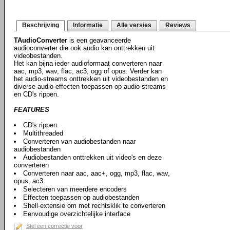
Beschrijving
Informatie
Alle versies
Reviews
TAudioConverter
is een geavanceerde
audioconverter die ook audio kan onttrekken uit
videobestanden.
Het kan bijna ieder audioformaat converteren naar
aac, mp3, wav, flac, ac3, ogg of opus. Verder kan
het audio-streams onttrekken uit videobestanden en
diverse audio-effecten toepassen op audio-streams
en CD's rippen.
FEATURES
CD's rippen.
Multithreaded
Converteren van audiobestanden naar
audiobestanden
Audiobestanden onttrekken uit video's en deze
converteren
Converteren naar aac, aac+, ogg, mp3, flac, wav,
opus, ac3
Selecteren van meerdere encoders
Effecten toepassen op audiobestanden
Shell-extensie om met rechtsklik te converteren
Eenvoudige overzichtelijke interface
Stel een correctie voor