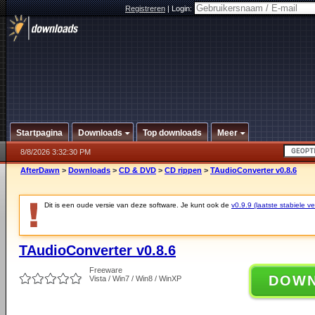
Registreren
|
Login:
Startpagina
Downloads
Top downloads
Meer
8/8/2026 3:32:30 PM
AfterDawn
>
Downloads
>
CD & DVD
>
CD rippen
>
TAudioConverter v0.8.6
Dit is een oude versie van deze software. Je kunt ook de
v0.9.9 (laatste stabiele ve
TAudioConverter v0.8.6
Freeware
DOW
Vista / Win7 / Win8 / WinXP