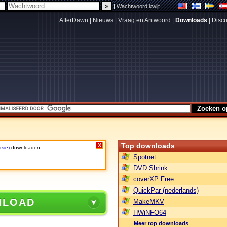
|
Wachtwoord kwijt
AfterDawn
|
Nieuws
|
Vraag en Antwoord
|
Downloads
|
Discu
Top downloads
X
rsie)
downloaden.
Spotnet
DVD Shrink
coverXP Free
QuickPar (nederlands)
NLOAD
MakeMKV
HWiNFO64
Meer top downloads