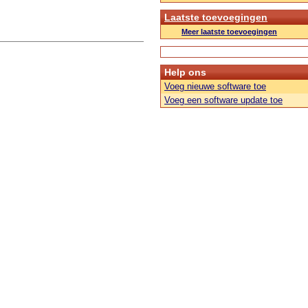
Laatste toevoegingen
Meer laatste toevoegingen
Help ons
Voeg nieuwe software toe
Voeg een software update toe