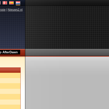
ssie
|
Nieuws2.nl