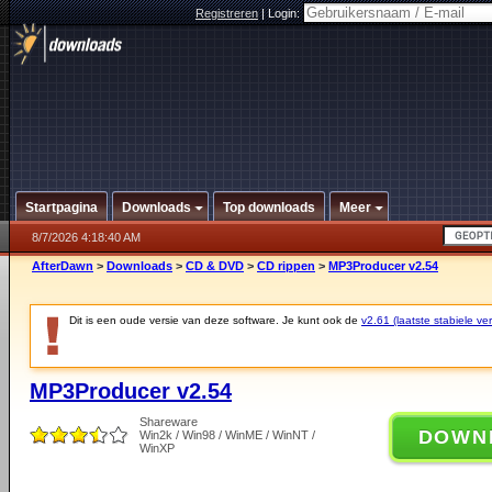
Registreren
|
Login:
Startpagina
Downloads
Top downloads
Meer
8/7/2026 4:18:40 AM
AfterDawn
>
Downloads
>
CD & DVD
>
CD rippen
>
MP3Producer v2.54
Dit is een oude versie van deze software. Je kunt ook de
v2.61 (laatste stabiele ver
MP3Producer v2.54
Shareware
DOWN
Win2k / Win98 / WinME / WinNT /
WinXP