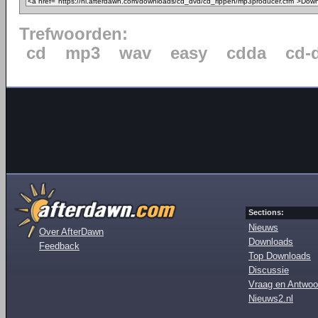
Trefwoorden:
cd
mp3
wav
easy
cdda
cd-
Sections:
Nieuws
Over AfterDawn
Downloads
Feedback
Top Downloads
Discussie
Vraag en Antwoo
Nieuws2.nl