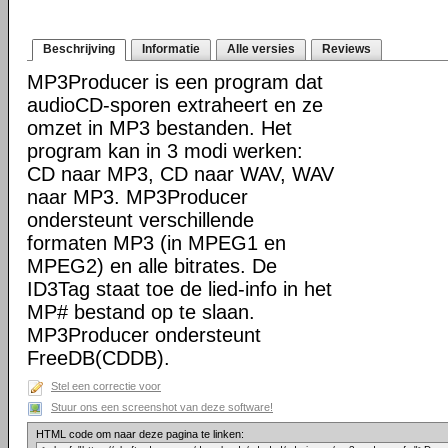
Beschrijving
Informatie
Alle versies
Reviews
MP3Producer is een program dat
audioCD-sporen extraheert en ze
omzet in MP3 bestanden. Het
program kan in 3 modi werken:
CD naar MP3, CD naar WAV, WAV
naar MP3. MP3Producer
ondersteunt verschillende
formaten MP3 (in MPEG1 en
MPEG2) en alle bitrates. De
ID3Tag staat toe de lied-info in het
MP# bestand op te slaan.
MP3Producer ondersteunt
FreeDB(CDDB).
Stel een correctie voor
Stuur ons een screenshot van deze software!
HTML code om naar deze pagina te linken: