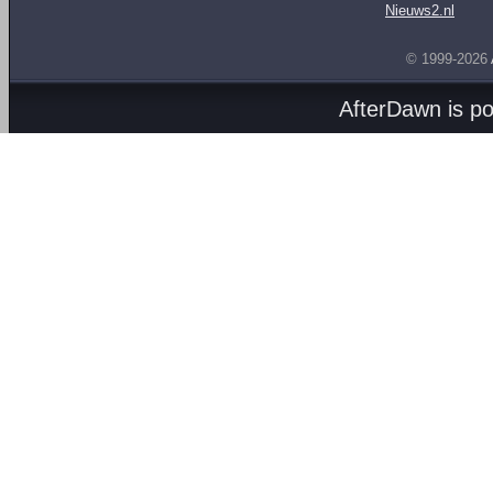
Nieuws2.nl
© 1999-2026
AfterDawn is p