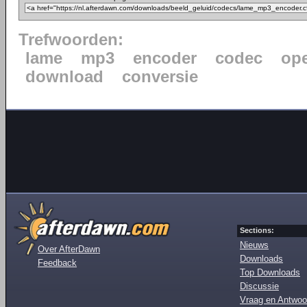
Trefwoorden:
lame
mp3
encoder
codec
op
download
conversie
Sections:
Nieuws
Over AfterDawn
Downloads
Feedback
Top Downloads
Discussie
Vraag en Antwoo