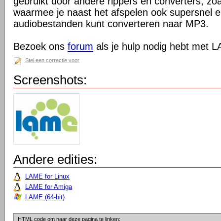
gebruikt door andere rippers en converters, zo
waarmee je naast het afspelen ook supersnel e
audiobestanden kunt converteren naar MP3.
Bezoek ons
forum
als je hulp nodig hebt met 
Stel een correctie voor
Screenshots:
Andere edities:
LAME for Linux
LAME for Amiga
LAME (64-bit)
HTML code om naar deze pagina te linken: