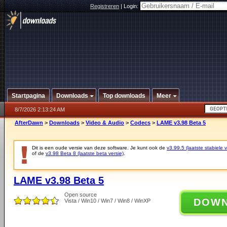
Registreren
|
Login:
Startpagina
Downloads
Top downloads
Meer
8/7/2026 2:13:24 AM
AfterDawn
>
Downloads
>
Video & Audio
>
Codecs
>
LAME v3.98 Beta 5
Dit is een oude versie van deze software. Je kunt ook de
v3.99.5 (laatste stabiele v
of de
v3.98 Beta 8 (laatste beta versie)
.
LAME v3.98 Beta 5
Open source
DOW
Vista / Win10 / Win7 / Win8 / WinXP