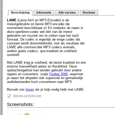
Beschrijving
Informatie
Alle versies
Reviews
LAME
(Lame Ain't an MP3 Encoder) is de
meestgebruikte en beste MP3 encoder die
momenteel beschikbaar is! En ondanks de naam is
deze openbron-codec wel één van de meest
gebruikte om muziek om te zetten naar het mp3-
formaat. De codec is eigenlijk de enige codec die
constant wordt doorontwikkeld, met als resultaat dat
LAME alle commerciële MP3 codecs evenals,
andere gratis codecs, qua kwaliteit en snelheid
overtreft.
Met LAME krijg je snelheid, de beste kwaliteit en een
enorme hoeveelheid opties en flexibiliteit. Deze
opdrachtregeltool kan worden gebruikt door andere
rippers en converters, zoals
Foobar 2000
, waarmee
je naast het afspelen ook supersnel en gemakkelijk
audiobestanden kunt converteren naar MP3.
Bezoek ons
forum
als je hulp nodig hebt met LAME.
Stel een correctie voor
Screenshots: