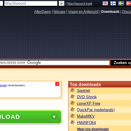
|
Wachtwoord kwijt
AfterDawn
|
Nieuws
|
Vraag en Antwoord
|
Downloads
|
Discu
Top downloads
X
ersie)
downloaden.
Spotnet
DVD Shrink
coverXP Free
QuickPar (nederlands)
NLOAD
MakeMKV
HWiNFO64
Meer top downloads