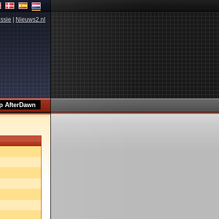
ssie
|
Nieuws2.nl