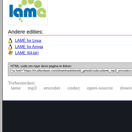
Andere edities:
LAME for Linux
LAME for Amiga
LAME (64-bit)
HTML code om naar deze pagina te linken:
Trefwoorden:
lame
mp3
encoder
codec
open-source
down