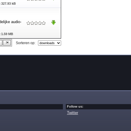
:
327.93 kB
elijke audio-
:
1.59 MB
Sorteren op:
Follow us:
Twitter