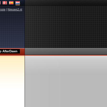
ssie
|
Nieuws2.nl