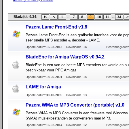
Bladzijde 9/34:
...
...
1
7
8
9
10
11
34
Pazera Lame Front-End v1.8
Pazera Lame Front-End is een grafische interface voor de pop
zeer snelle MP3 encoder & decoder - LAME.
Update datum:
15-03-2013
Downloads :
14
Bestandsgrootte
BladeEnc for Amiga WarpOS v0.94.2
BladeEnc is een van de beste MP3 encoders ter wereld en nu
beschikbaar voor PPC Amigas
Update datum:
18-05-2001
Downloads :
14
Bestandsgrootte
LAME for Amiga
Update datum:
30-10-2005
Downloads :
13
Bestandsgrootte
Pazera WMA to MP3 Converter (portable) v1.0
Pazera WMA to MP3 Converter is een freeware tool Windows
(WMA) muziekbestanden te converteren naar MP3.
Update datum:
16-02-2014
Downloads :
12
Bestandsgrootte