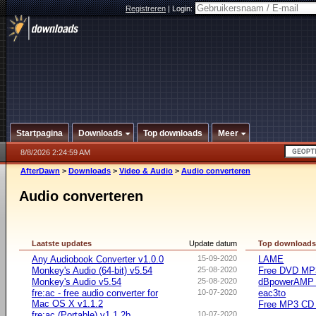
Registreren
|
Login:
Startpagina
Downloads
Top downloads
Meer
8/8/2026 2:24:59 AM
AfterDawn
>
Downloads
>
Video & Audio
>
Audio converteren
Audio converteren
Laatste updates
Update datum
Top download
Any Audiobook Converter v1.0.0
15-09-2020
LAME
Monkey's Audio (64-bit) v5.54
25-08-2020
Free DVD MP3
Monkey's Audio v5.54
25-08-2020
dBpowerAMP 
fre:ac - free audio converter for
10-07-2020
eac3to
Mac OS X v1.1.2
Free MP3 CD 
fre:ac (Portable) v1.1.2b
10-07-2020