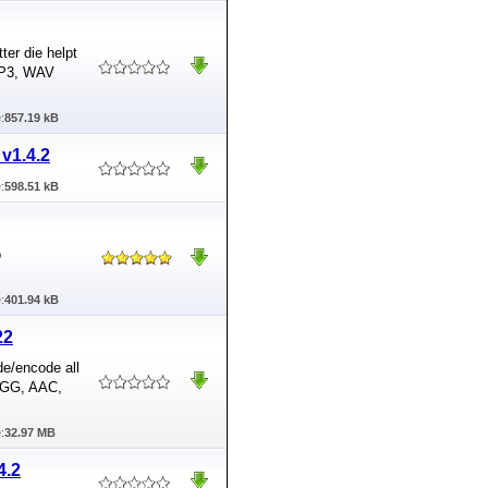
er die helpt
MP3, WAV
:
857.19 kB
v1.4.2
:
598.51 kB
o
:
401.94 kB
22
de/encode all
OGG, AAC,
:
32.97 MB
4.2