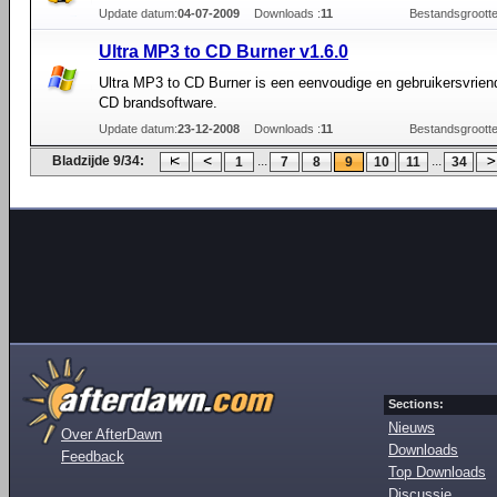
Update datum:
04-07-2009
Downloads :
11
Bestandsgrootte
Ultra MP3 to CD Burner v1.6.0
Ultra MP3 to CD Burner is een eenvoudige en gebruikersvriend
CD brandsoftware.
Update datum:
23-12-2008
Downloads :
11
Bestandsgrootte
Bladzijde 9/34:
...
...
1
7
8
9
10
11
34
Sections:
Nieuws
Over AfterDawn
Downloads
Feedback
Top Downloads
Discussie