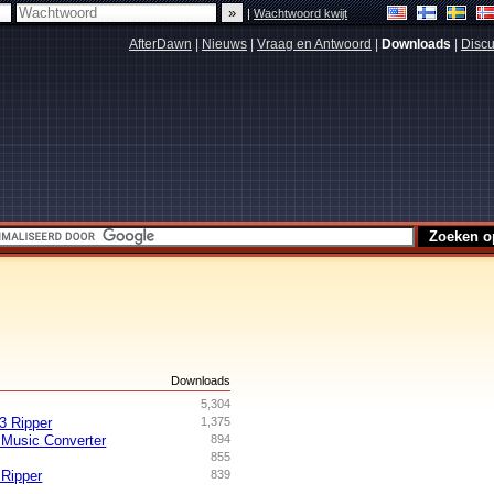
|
Wachtwoord kwijt
AfterDawn
|
Nieuws
|
Vraag en Antwoord
|
Downloads
|
Discu
s
Downloads
5,304
 Ripper
1,375
Music Converter
894
855
Ripper
839