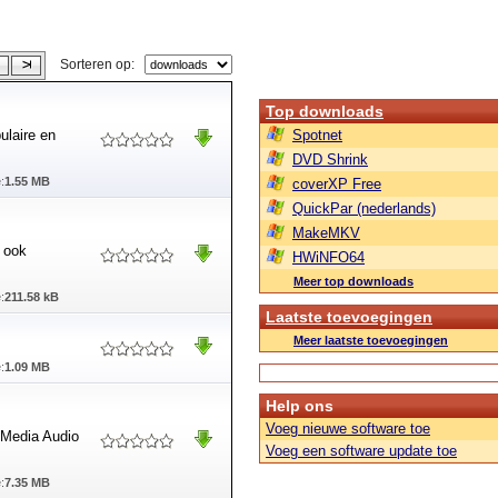
Sorteren op:
Top downloads
ulaire en
Spotnet
DVD Shrink
:
1.55 MB
coverXP Free
QuickPar (nederlands)
MakeMKV
 ook
HWiNFO64
Meer top downloads
:
211.58 kB
Laatste toevoegingen
Meer laatste toevoegingen
:
1.09 MB
Help ons
Voeg nieuwe software toe
 Media Audio
Voeg een software update toe
:
7.35 MB