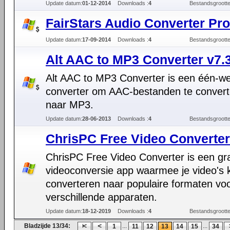
Update datum:
01-12-2014
Downloads :
4
Bestandsgrootte
FairStars Audio Converter Pro
Update datum:
17-09-2014
Downloads :
4
Bestandsgrootte
Alt AAC to MP3 Converter v7.
Alt AAC to MP3 Converter is een één-w
converter om AAC-bestanden te conver
naar MP3.
Update datum:
28-06-2013
Downloads :
4
Bestandsgrootte
ChrisPC Free Video Converter
ChrisPC Free Video Converter is een gra
videoconversie app waarmee je video's 
converteren naar populaire formaten vo
verschillende apparaten.
Update datum:
18-12-2019
Downloads :
4
Bestandsgrootte
Bladzijde 13/34:
...
...
1
11
12
13
14
15
34