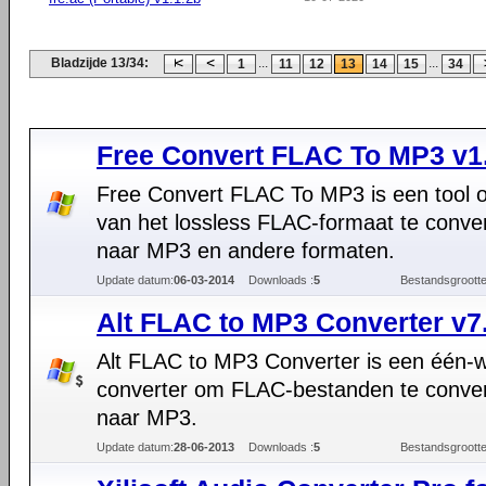
Bladzijde 13/34:
...
...
1
11
12
13
14
15
34
Free Convert FLAC To MP3 v1
Free Convert FLAC To MP3 is een tool 
van het lossless FLAC-formaat te conve
naar MP3 en andere formaten.
Update datum:
06-03-2014
Downloads :
5
Bestandsgrootte
Alt FLAC to MP3 Converter v7
Alt FLAC to MP3 Converter is een één-
converter om FLAC-bestanden te conve
naar MP3.
Update datum:
28-06-2013
Downloads :
5
Bestandsgrootte