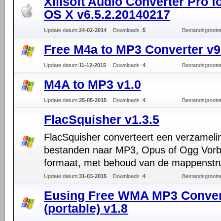
Xilisoft Audio Converter Pro f
OS X v6.5.2.20140217
Update datum:
24-02-2014
Downloads :
5
Bestandsgrootte
Free M4a to MP3 Converter v9
Update datum:
11-12-2015
Downloads :
4
Bestandsgrootte
M4A to MP3 v1.0
Update datum:
25-05-2015
Downloads :
4
Bestandsgrootte
FlacSquisher v1.3.5
FlacSquisher converteert een verzameli
bestanden naar MP3, Opus of Ogg Vorb
formaat, met behoud van de mappenstru
Update datum:
31-03-2015
Downloads :
4
Bestandsgrootte
Eusing Free WMA MP3 Conver
(portable) v1.8