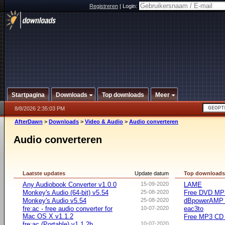
Registreren
|
Login:
Startpagina
Downloads
Top downloads
Meer
8/8/2026 2:35:03 PM
AfterDawn
>
Downloads
>
Video & Audio
>
Audio converteren
Audio converteren
Laatste updates
Update datum
Top download
Any Audiobook Converter v1.0.0
15-09-2020
LAME
Monkey's Audio (64-bit) v5.54
25-08-2020
Free DVD MP3
Monkey's Audio v5.54
25-08-2020
dBpowerAMP 
fre:ac - free audio converter for
10-07-2020
eac3to
Mac OS X v1.1.2
Free MP3 CD 
fre:ac (Portable) v1.1.2b
10-07-2020