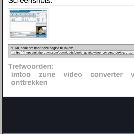
Screenshots:
HTML code om naar deze pagina te linken:
Trefwoorden:
imtoo
zune
video
converter
onttrekken