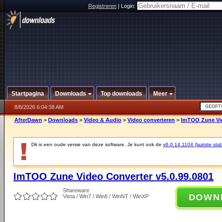
Registreren
|
Login:
Startpagina
Downloads
Top downloads
Meer
8/8/2026 6:04:38 AM
AfterDawn
>
Downloads
>
Video & Audio
>
Video converteren
>
ImTOO Zune Vid
Dit is een oude versie van deze software. Je kunt ook de
v6.0.14.1104 (laatste stab
ImTOO Zune Video Converter v5.0.99.0801
Shareware
DOWN
Vista / Win7 / Win8 / WinNT / WinXP