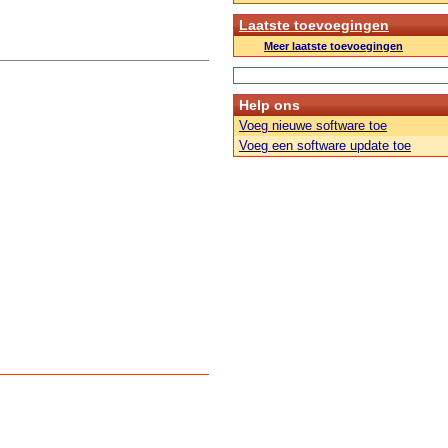
Laatste toevoegingen
Meer laatste toevoegingen
Help ons
Voeg nieuwe software toe
Voeg een software update toe