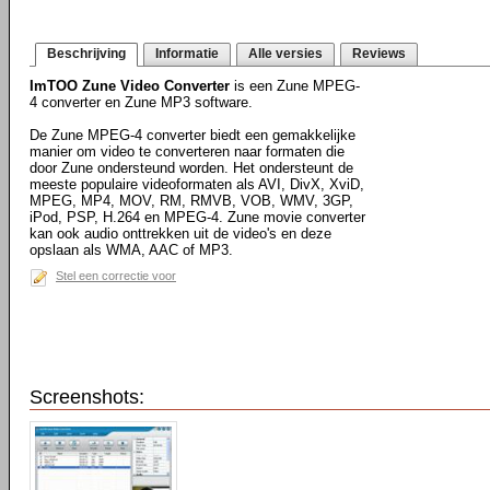
Beschrijving
Informatie
Alle versies
Reviews
ImTOO Zune Video Converter
is een Zune MPEG-
4 converter en Zune MP3 software.
De Zune MPEG-4 converter biedt een gemakkelijke
manier om video te converteren naar formaten die
door Zune ondersteund worden. Het ondersteunt de
meeste populaire videoformaten als AVI, DivX, XviD,
MPEG, MP4, MOV, RM, RMVB, VOB, WMV, 3GP,
iPod, PSP, H.264 en MPEG-4. Zune movie converter
kan ook audio onttrekken uit de video's en deze
opslaan als WMA, AAC of MP3.
Stel een correctie voor
Screenshots: