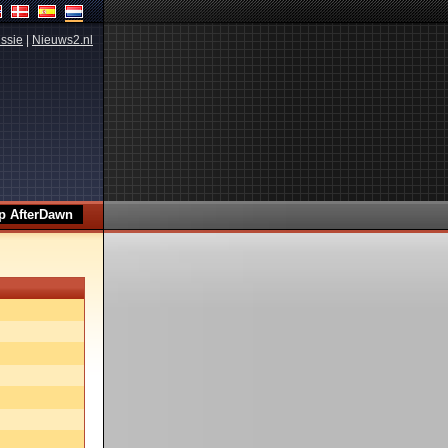
ssie
|
Nieuws2.nl