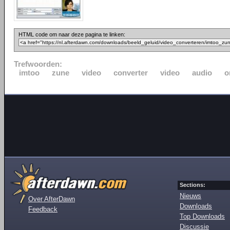
HTML code om naar deze pagina te linken:
Trefwoorden:
imtoo
zune
video
converter
video
audio
o
Sections:
Nieuws
Over AfterDawn
Downloads
Feedback
Top Downloads
Discussie