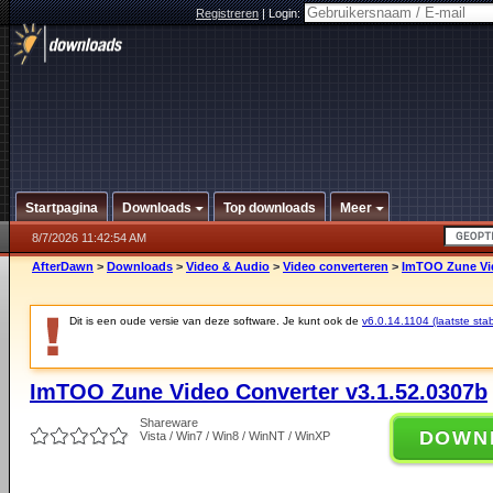
Registreren
|
Login:
Startpagina
Downloads
Top downloads
Meer
8/7/2026 11:42:54 AM
AfterDawn
>
Downloads
>
Video & Audio
>
Video converteren
>
ImTOO Zune Vid
Dit is een oude versie van deze software. Je kunt ook de
v6.0.14.1104 (laatste stab
ImTOO Zune Video Converter v3.1.52.0307b
Shareware
DOWN
Vista / Win7 / Win8 / WinNT / WinXP