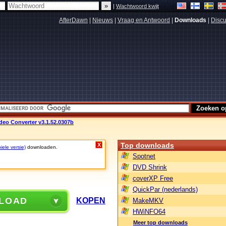
|
Wachtwoord kwijt
AfterDawn
|
Nieuws
|
Vraag en Antwoord
|
Downloads
|
Discu
eo Converter v3.1.52.0307b
Top downloads
X
iele versie)
downloaden.
Spotnet
DVD Shrink
coverXP Free
QuickPar (nederlands)
LOAD
KOPEN
MakeMKV
HWiNFO64
Meer top downloads