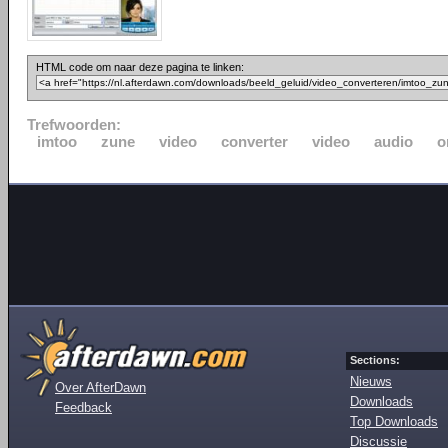
HTML code om naar deze pagina te linken:
Trefwoorden:
imtoo
zune
video
converter
video
audio
o
Sections:
Nieuws
Over AfterDawn
Downloads
Feedback
Top Downloads
Discussie