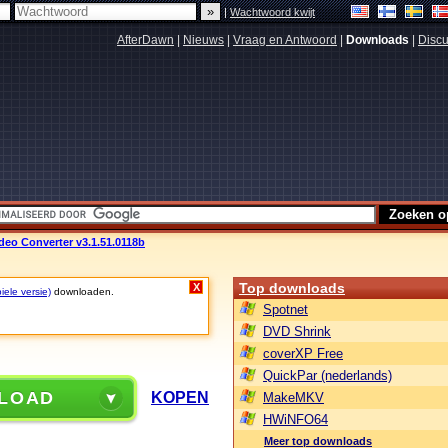
|
Wachtwoord kwijt
AfterDawn
|
Nieuws
|
Vraag en Antwoord
|
Downloads
|
Discu
eo Converter v3.1.51.0118b
Top downloads
X
iele versie)
downloaden.
Spotnet
DVD Shrink
coverXP Free
QuickPar (nederlands)
LOAD
KOPEN
MakeMKV
HWiNFO64
Meer top downloads