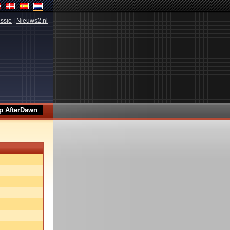
ssie
|
Nieuws2.nl