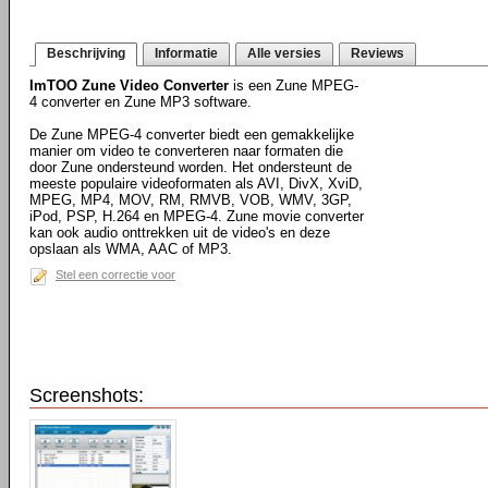
Beschrijving
Informatie
Alle versies
Reviews
ImTOO Zune Video Converter
is een Zune MPEG-
4 converter en Zune MP3 software.
De Zune MPEG-4 converter biedt een gemakkelijke
manier om video te converteren naar formaten die
door Zune ondersteund worden. Het ondersteunt de
meeste populaire videoformaten als AVI, DivX, XviD,
MPEG, MP4, MOV, RM, RMVB, VOB, WMV, 3GP,
iPod, PSP, H.264 en MPEG-4. Zune movie converter
kan ook audio onttrekken uit de video's en deze
opslaan als WMA, AAC of MP3.
Stel een correctie voor
Screenshots: