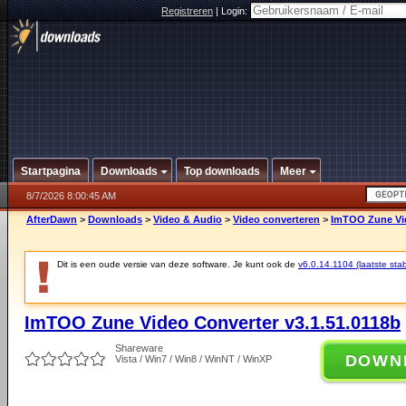
Registreren
|
Login:
Startpagina
Downloads
Top downloads
Meer
8/7/2026 8:00:45 AM
AfterDawn
>
Downloads
>
Video & Audio
>
Video converteren
>
ImTOO Zune Vid
Dit is een oude versie van deze software. Je kunt ook de
v6.0.14.1104 (laatste stab
ImTOO Zune Video Converter v3.1.51.0118b
Shareware
DOWN
Vista / Win7 / Win8 / WinNT / WinXP