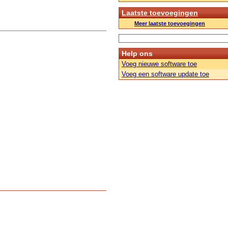
Laatste toevoegingen
Meer laatste toevoegingen
Help ons
Voeg nieuwe software toe
Voeg een software update toe