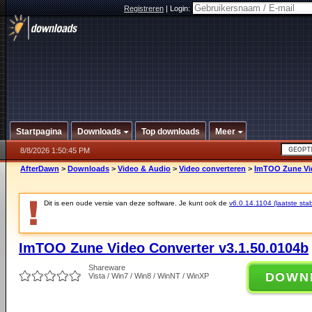
Registreren
|
Login:
Startpagina
Downloads
Top downloads
Meer
8/8/2026 1:50:45 PM
AfterDawn
>
Downloads
>
Video & Audio
>
Video converteren
>
ImTOO Zune Vid
Dit is een oude versie van deze software. Je kunt ook de
v6.0.14.1104 (laatste stab
ImTOO Zune Video Converter v3.1.50.0104b
Shareware
DOWN
Vista / Win7 / Win8 / WinNT / WinXP