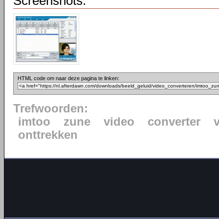
Screenshots:
HTML code om naar deze pagina te linken:
Trefwoorden:
imtoo
zune
video
converter
onttrekken