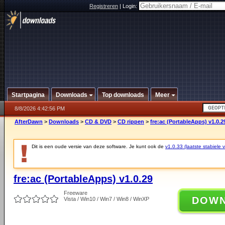
Registreren
|
Login:
Startpagina
Downloads
Top downloads
Meer
8/8/2026 4:42:56 PM
AfterDawn
>
Downloads
>
CD & DVD
>
CD rippen
>
fre:ac (PortableApps) v1.0.2
Dit is een oude versie van deze software. Je kunt ook de
v1.0.33 (laatste stabiele v
fre:ac (PortableApps) v1.0.29
Freeware
DOW
Vista / Win10 / Win7 / Win8 / WinXP