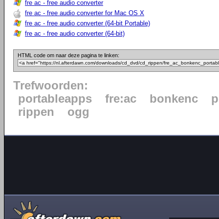
fre ac - free audio converter
fre ac - free audio converter for Mac OS X
fre ac - free audio converter (64-bit Portable)
fre ac - free audio converter (64-bit)
HTML code om naar deze pagina te linken:
Trefwoorden:
portableapps
fre:ac
bonkenc
p
rippen
ogg