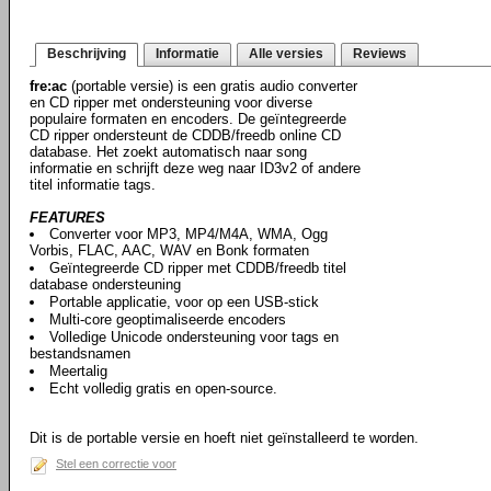
Beschrijving
Informatie
Alle versies
Reviews
fre:ac
(portable versie) is een gratis audio converter
en CD ripper met ondersteuning voor diverse
populaire formaten en encoders. De geïntegreerde
CD ripper ondersteunt de CDDB/freedb online CD
database. Het zoekt automatisch naar song
informatie en schrijft deze weg naar ID3v2 of andere
titel informatie tags.
FEATURES
Converter voor MP3, MP4/M4A, WMA, Ogg
Vorbis, FLAC, AAC, WAV en Bonk formaten
Geïntegreerde CD ripper met CDDB/freedb titel
database ondersteuning
Portable applicatie, voor op een USB-stick
Multi-core geoptimaliseerde encoders
Volledige Unicode ondersteuning voor tags en
bestandsnamen
Meertalig
Echt volledig gratis en open-source.
Dit is de portable versie en hoeft niet geïnstalleerd te worden.
Stel een correctie voor