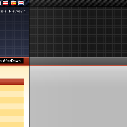
ssie
|
Nieuws2.nl