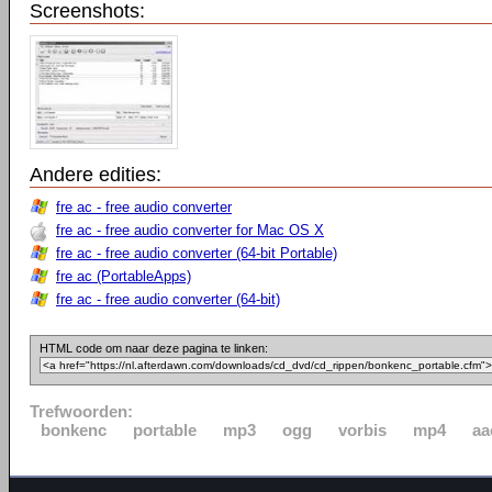
Screenshots:
Andere edities:
fre ac - free audio converter
fre ac - free audio converter for Mac OS X
fre ac - free audio converter (64-bit Portable)
fre ac (PortableApps)
fre ac - free audio converter (64-bit)
HTML code om naar deze pagina te linken:
Trefwoorden:
bonkenc
portable
mp3
ogg
vorbis
mp4
aa