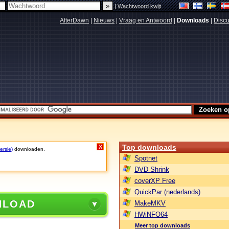
|
Wachtwoord kwijt
AfterDawn
|
Nieuws
|
Vraag en Antwoord
|
Downloads
|
Discu
Top downloads
X
ersie)
downloaden.
Spotnet
DVD Shrink
coverXP Free
QuickPar (nederlands)
NLOAD
MakeMKV
HWiNFO64
Meer top downloads