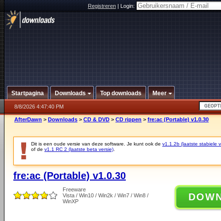
Registreren
|
Login:
Startpagina
Downloads
Top downloads
Meer
8/8/2026 4:47:40 PM
AfterDawn
>
Downloads
>
CD & DVD
>
CD rippen
>
fre:ac (Portable) v1.0.30
Dit is een oude versie van deze software. Je kunt ook de
v1.1.2b (laatste stabiele v
of de
v1.1 RC 2 (laatste beta versie)
.
fre:ac (Portable) v1.0.30
Freeware
DOW
Vista / Win10 / Win2k / Win7 / Win8 /
WinXP