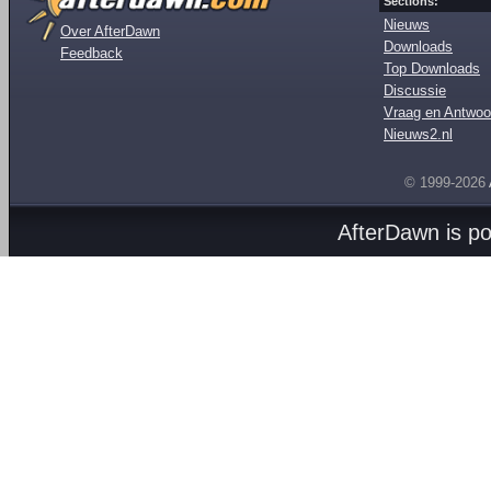
Sections:
Nieuws
Over AfterDawn
Downloads
Feedback
Top Downloads
Discussie
Vraag en Antwoo
Nieuws2.nl
© 1999-2026
AfterDawn is p