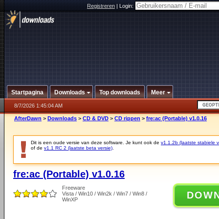
Registreren
|
Login:
Startpagina
Downloads
Top downloads
Meer
8/7/2026 1:45:04 AM
AfterDawn
>
Downloads
>
CD & DVD
>
CD rippen
>
fre:ac (Portable) v1.0.16
Dit is een oude versie van deze software. Je kunt ook de
v1.1.2b (laatste stabiele v
of de
v1.1 RC 2 (laatste beta versie)
.
fre:ac (Portable) v1.0.16
Freeware
DOW
Vista / Win10 / Win2k / Win7 / Win8 /
WinXP