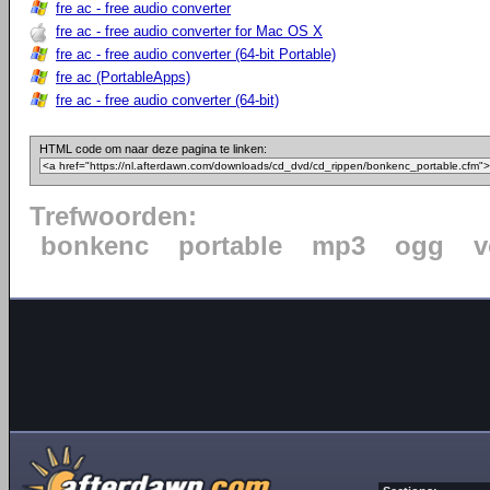
fre ac - free audio converter
fre ac - free audio converter for Mac OS X
fre ac - free audio converter (64-bit Portable)
fre ac (PortableApps)
fre ac - free audio converter (64-bit)
HTML code om naar deze pagina te linken:
Trefwoorden:
bonkenc
portable
mp3
ogg
v