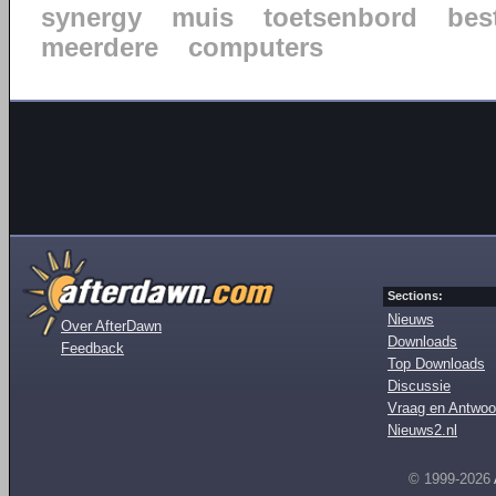
synergy
muis
toetsenbord
bes
meerdere
computers
Sections:
Nieuws
Over AfterDawn
Downloads
Feedback
Top Downloads
Discussie
Vraag en Antwoo
Nieuws2.nl
© 1999-2026