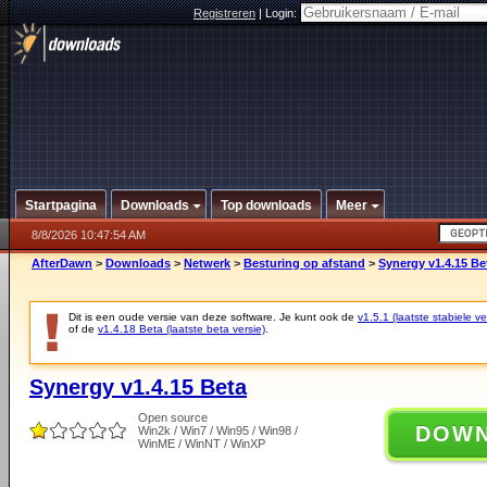
Registreren
|
Login:
Startpagina
Downloads
Top downloads
Meer
8/8/2026 10:47:54 AM
AfterDawn
>
Downloads
>
Netwerk
>
Besturing op afstand
>
Synergy v1.4.15 Be
Dit is een oude versie van deze software. Je kunt ook de
v1.5.1 (laatste stabiele ve
of de
v1.4.18 Beta (laatste beta versie)
.
Synergy v1.4.15 Beta
Open source
DOW
Win2k / Win7 / Win95 / Win98 /
WinME / WinNT / WinXP