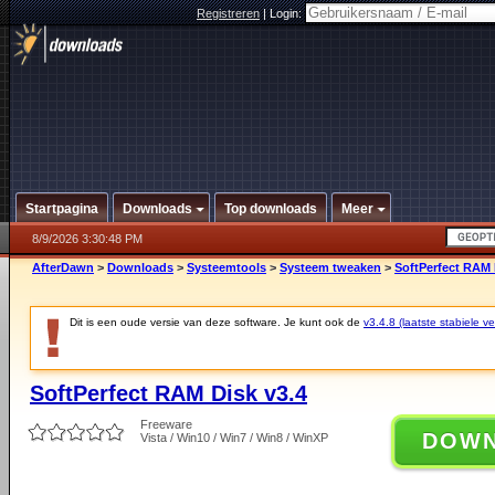
Registreren
|
Login:
Startpagina
Downloads
Top downloads
Meer
8/9/2026 3:30:48 PM
AfterDawn
>
Downloads
>
Systeemtools
>
Systeem tweaken
>
SoftPerfect RAM 
Dit is een oude versie van deze software. Je kunt ook de
v3.4.8 (laatste stabiele ve
SoftPerfect RAM Disk v3.4
Freeware
DOW
Vista / Win10 / Win7 / Win8 / WinXP