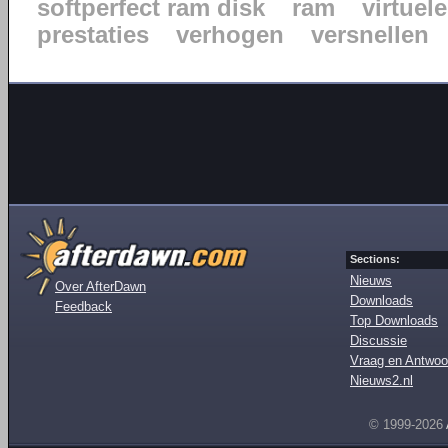
softperfect ram disk
ram
virtuele
prestaties
verhogen
versnellen
Sections:
Nieuws
Over AfterDawn
Downloads
Feedback
Top Downloads
Discussie
Vraag en Antwoo
Nieuws2.nl
© 1999-2026