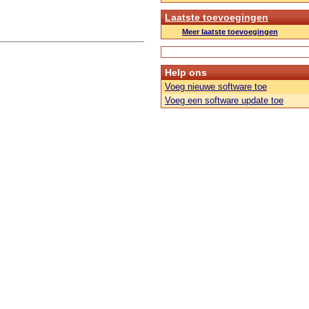
Laatste toevoegingen
Meer laatste toevoegingen
Help ons
Voeg nieuwe software toe
Voeg een software update toe