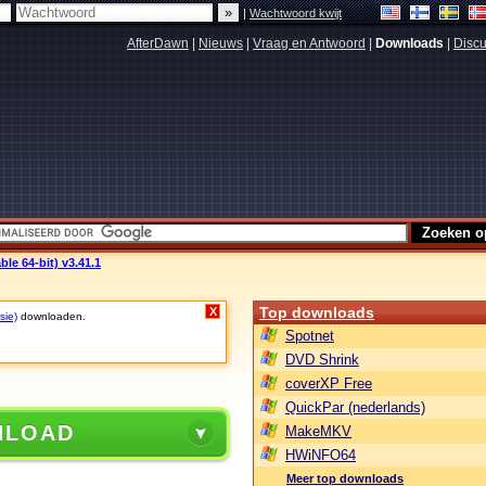
|
Wachtwoord kwijt
AfterDawn
|
Nieuws
|
Vraag en Antwoord
|
Downloads
|
Discu
e 64-bit) v3.41.1
Top downloads
X
sie)
downloaden.
Spotnet
DVD Shrink
coverXP Free
QuickPar (nederlands)
NLOAD
MakeMKV
HWiNFO64
Meer top downloads