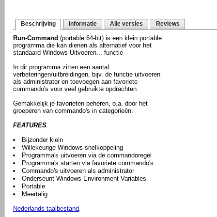
Beschrijving
Informatie
Alle versies
Reviews
Run-Command
(portable 64-bit) is een klein portable
programma die kan dienen als alternatief voor het
standaard Windows Uitvoeren... functie
In dit programma zitten een aantal
verbeteringen/uitbreidingen, bijv. de functie uitvoeren
als administrator en toevoegen aan favoriete
commando's voor veel gebruikte opdrachten.
Gemakkelijk je favorieten beheren, o.a. door het
groeperen van commando's in categorieën.
FEATURES
Bijzonder klein
Willekeurige Windows snelkoppeling
Programma's uitvoeren via de commandoregel
Programma's starten via favoriete commando's
Commando's uitvoeren als administrator
Onderseunt Windows Environment Variables
Portable
Meertalig
Nederlands taalbestand
.