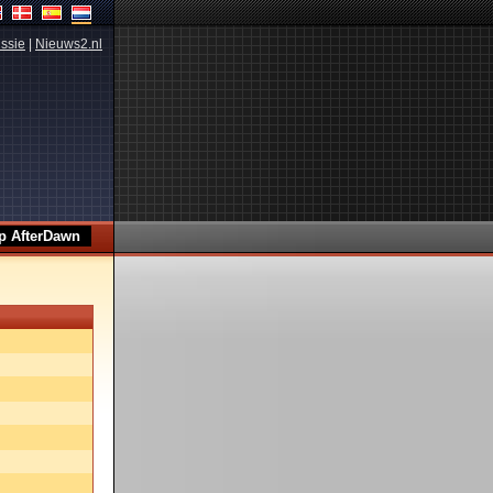
ssie
|
Nieuws2.nl