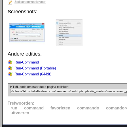
Stel een correctie voor
Screenshots:
Andere edities:
Run-Command
Run-Command (Portable)
Run-Command (64-bit)
HTML code om naar deze pagina te linken:
Trefwoorden:
run
command
favorieten
commando
comandor
uitvoeren