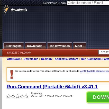
Registreren
|
Login:
Startpagina
Downloads
Top downloads
Meer
8/8/2026 7:01:00 AM
AfterDawn
>
Downloads
>
Desktop
>
Applicatie starters
>
Run-Command (Portabl
Dit is een oude versie van deze software. Je kunt ook de
v4.04 (laatste stabiele ver
Run-Command (Portable 64-bit) v3.41.1
Freeware
DOW
Vista / Win10 / Win7 / Win8 / WinXP