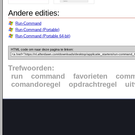
Andere edities:
Run-Command
Run-Command (Portable)
Run-Command (Portable 64-bit)
HTML code om naar deze pagina te linken:
Trefwoorden:
run
command
favorieten
comm
comandoregel
opdrachtregel
ui