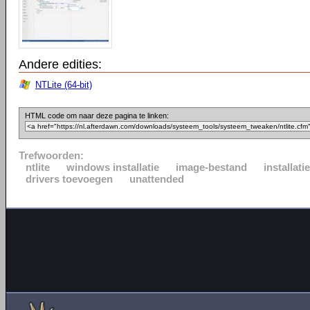
Andere edities:
NTLite (64-bit)
HTML code om naar deze pagina te linken:
Trefwoorden:
ntlite
windows installatie
image-bestand
installat
drivers toevoegen
unattended