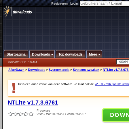
Registreren
|
Login:
Startpagina
Downloads
Top downloads
Meer
8/8/2026 1:23:10 AM
AfterDawn
>
Downloads
>
Systeemtools
>
Systeem tweaken
>
NTLite v1.7.3.676
Dit is een oude versie van deze software. Je kunt ook de
v2.0.0.7596 (laatste stabi
NTLite v1.7.3.6761
Freeware
DOW
Vista / Win10 / Win7 / Win8 / WinXP