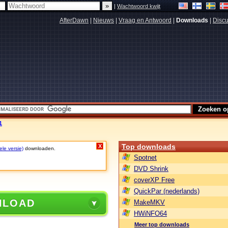
|
Wachtwoord kwijt
AfterDawn
|
Nieuws
|
Vraag en Antwoord
|
Downloads
|
Discu
1
Top downloads
X
ele versie)
downloaden.
Spotnet
DVD Shrink
coverXP Free
QuickPar (nederlands)
NLOAD
MakeMKV
HWiNFO64
Meer top downloads