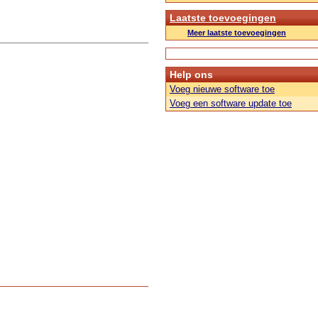
Laatste toevoegingen
Meer laatste toevoegingen
Help ons
Voeg nieuwe software toe
Voeg een software update toe