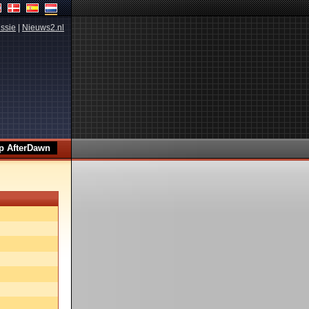
ssie
|
Nieuws2.nl