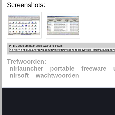
Screenshots:
HTML code om naar deze pagina te linken:
Trefwoorden:
nirlauncher
portable
freeware
nirsoft
wachtwoorden