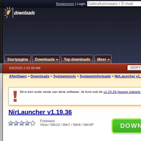
Registreren
|
Login:
Startpagina
Downloads
Top downloads
Meer
8/9/2026 2:43:49 AM
AfterDawn
>
Downloads
>
Systeemtools
>
Systeeminformatie
>
NirLauncher v1.
Dit is een oude versie van deze software. Je kunt ook de
v1.23.28 (laatste stabiele
NirLauncher v1.19.36
Freeware
DOW
Vista / Win10 / Win7 / Win8 / WinXP