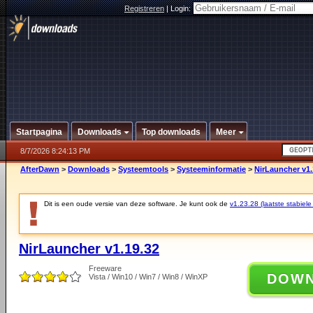
Registreren
|
Login:
Startpagina
Downloads
Top downloads
Meer
8/7/2026 8:24:13 PM
AfterDawn
>
Downloads
>
Systeemtools
>
Systeeminformatie
>
NirLauncher v1.
Dit is een oude versie van deze software. Je kunt ook de
v1.23.28 (laatste stabiele
NirLauncher v1.19.32
Freeware
DOW
Vista / Win10 / Win7 / Win8 / WinXP