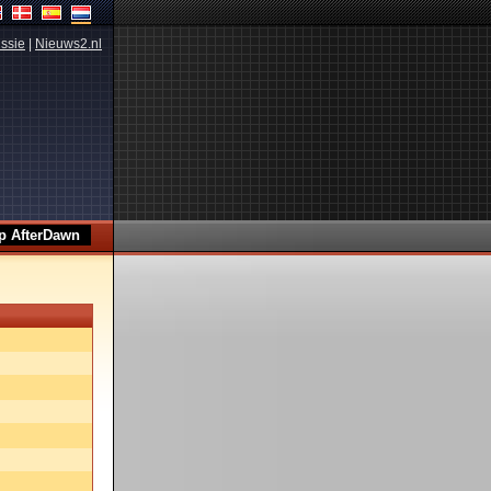
ssie
|
Nieuws2.nl