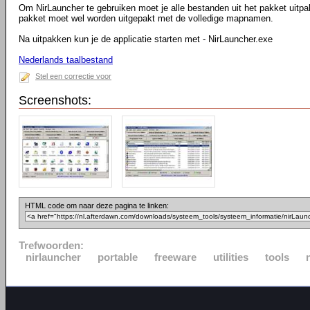
Om NirLauncher te gebruiken moet je alle bestanden uit het pakket uitpa
pakket moet wel worden uitgepakt met de volledige mapnamen.
Na uitpakken kun je de applicatie starten met - NirLauncher.exe
Nederlands taalbestand
Stel een correctie voor
Screenshots:
HTML code om naar deze pagina te linken:
Trefwoorden:
nirlauncher
portable
freeware
utilities
tools