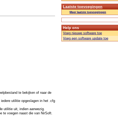
Laatste toevoegingen
Meer laatste toevoegingen
Help ons
Voeg nieuwe software toe
Voeg een software update toe
t helpbestand te bekijken of naar de
edere utilitie opgeslagen in het .cfg
utilitie uit, indien aanwezig.
e te voegen naast die van NirSoft.