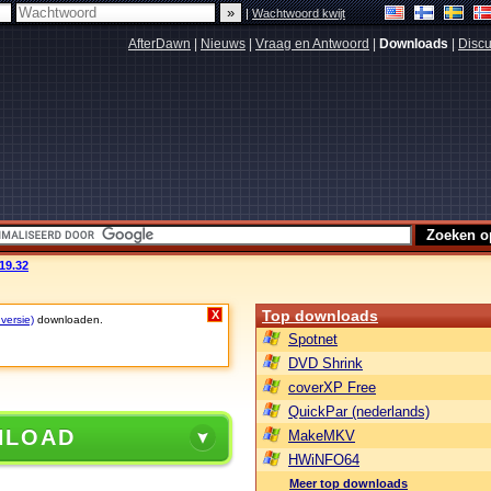
|
Wachtwoord kwijt
AfterDawn
|
Nieuws
|
Vraag en Antwoord
|
Downloads
|
Discu
19.32
Top downloads
X
 versie)
downloaden.
Spotnet
DVD Shrink
coverXP Free
QuickPar (nederlands)
NLOAD
MakeMKV
HWiNFO64
Meer top downloads