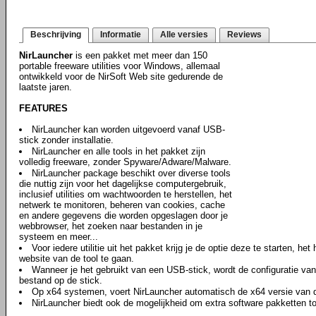
Beschrijving
Informatie
Alle versies
Reviews
NirLauncher
is een pakket met meer dan 150
portable freeware utilities voor Windows, allemaal
ontwikkeld voor de NirSoft Web site gedurende de
laatste jaren.
FEATURES
NirLauncher kan worden uitgevoerd vanaf USB-
stick zonder installatie.
NirLauncher en alle tools in het pakket zijn
volledig freeware, zonder Spyware/Adware/Malware.
NirLauncher package beschikt over diverse tools
die nuttig zijn voor het dagelijkse computergebruik,
inclusief utilities om wachtwoorden te herstellen, het
netwerk te monitoren, beheren van cookies, cache
en andere gegevens die worden opgeslagen door je
webbrowser, het zoeken naar bestanden in je
systeem en meer...
Voor iedere utilitie uit het pakket krijg je de optie deze te starten, he
website van de tool te gaan.
Wanneer je het gebruikt van een USB-stick, wordt de configuratie van i
bestand op de stick.
Op x64 systemen, voert NirLauncher automatisch de x64 versie van de 
NirLauncher biedt ook de mogelijkheid om extra software pakketten to