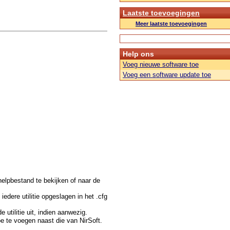
Laatste toevoegingen
Meer laatste toevoegingen
Help ons
Voeg nieuwe software toe
Voeg een software update toe
t helpbestand te bekijken of naar de
edere utilitie opgeslagen in het .cfg
utilitie uit, indien aanwezig.
e te voegen naast die van NirSoft.