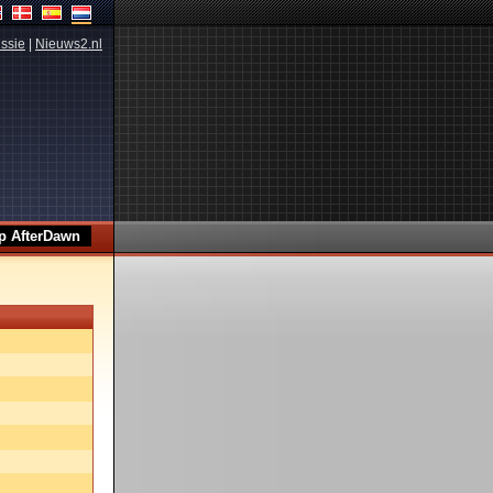
ssie
|
Nieuws2.nl