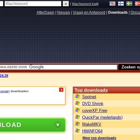
|
Wachtwoord kwijt
AfterDawn
|
Nieuws
|
Vraag en Antwoord
|
Downloads
|
Discu
19.29
Top downloads
X
 versie)
downloaden.
Spotnet
DVD Shrink
coverXP Free
QuickPar (nederlands)
NLOAD
MakeMKV
HWiNFO64
Meer top downloads