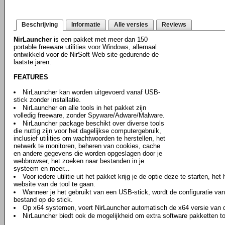
Beschrijving
Informatie
Alle versies
Reviews
NirLauncher
is een pakket met meer dan 150
portable freeware utilities voor Windows, allemaal
ontwikkeld voor de NirSoft Web site gedurende de
laatste jaren.
FEATURES
NirLauncher kan worden uitgevoerd vanaf USB-
stick zonder installatie.
NirLauncher en alle tools in het pakket zijn
volledig freeware, zonder Spyware/Adware/Malware.
NirLauncher package beschikt over diverse tools
die nuttig zijn voor het dagelijkse computergebruik,
inclusief utilities om wachtwoorden te herstellen, het
netwerk te monitoren, beheren van cookies, cache
en andere gegevens die worden opgeslagen door je
webbrowser, het zoeken naar bestanden in je
systeem en meer...
Voor iedere utilitie uit het pakket krijg je de optie deze te starten, he
website van de tool te gaan.
Wanneer je het gebruikt van een USB-stick, wordt de configuratie van i
bestand op de stick.
Op x64 systemen, voert NirLauncher automatisch de x64 versie van de 
NirLauncher biedt ook de mogelijkheid om extra software pakketten to