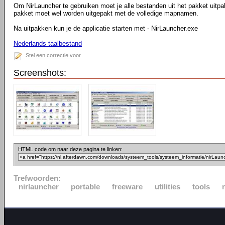
Om NirLauncher te gebruiken moet je alle bestanden uit het pakket uitpa
pakket moet wel worden uitgepakt met de volledige mapnamen.
Na uitpakken kun je de applicatie starten met - NirLauncher.exe
Nederlands taalbestand
Stel een correctie voor
Screenshots:
HTML code om naar deze pagina te linken:
Trefwoorden:
nirlauncher
portable
freeware
utilities
tools