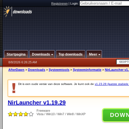
Registreren
|
Login:
Startpagina
Downloads
Top downloads
Meer
8/8/2026 6:26:25 AM
AfterDawn
>
Downloads
>
Systeemtools
>
Systeeminformatie
>
NirLauncher v1.
Dit is een oude versie van deze software. Je kunt ook de
v1.23.28 (laatste stabiele
NirLauncher v1.19.29
Freeware
DOW
Vista / Win10 / Win7 / Win8 / WinXP