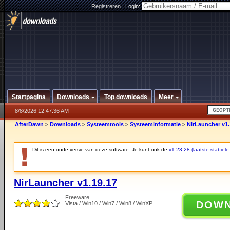
Registreren
|
Login:
Startpagina
Downloads
Top downloads
Meer
8/8/2026 12:47:36 AM
AfterDawn
>
Downloads
>
Systeemtools
>
Systeeminformatie
>
NirLauncher v1.
Dit is een oude versie van deze software. Je kunt ook de
v1.23.28 (laatste stabiele
NirLauncher v1.19.17
Freeware
DOW
Vista / Win10 / Win7 / Win8 / WinXP