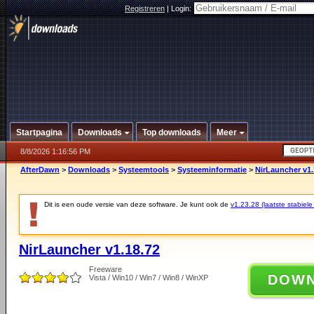
Registreren
|
Login:
Startpagina
Downloads
Top downloads
Meer
8/8/2026 1:16:56 PM
AfterDawn
>
Downloads
>
Systeemtools
>
Systeeminformatie
>
NirLauncher v1.
Dit is een oude versie van deze software. Je kunt ook de
v1.23.28 (laatste stabiele
NirLauncher v1.18.72
Freeware
DOW
Vista / Win10 / Win7 / Win8 / WinXP