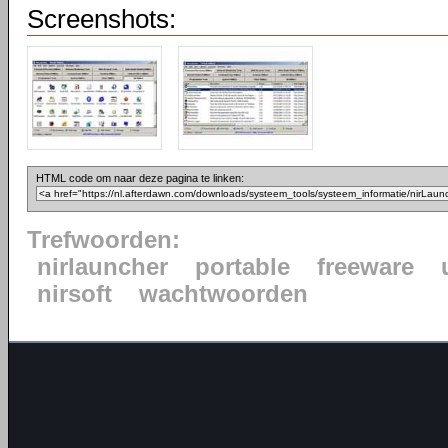
Screenshots:
HTML code om naar deze pagina te linken:
Trefwoorden:
nirlauncher
portable
freeware
nirsoft
wachtwoorden