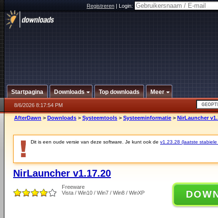
Registreren
|
Login:
Startpagina
Downloads
Top downloads
Meer
8/6/2026 8:17:54 PM
AfterDawn
>
Downloads
>
Systeemtools
>
Systeeminformatie
>
NirLauncher v1.
Dit is een oude versie van deze software. Je kunt ook de
v1.23.28 (laatste stabiele
NirLauncher v1.17.20
Freeware
DOW
Vista / Win10 / Win7 / Win8 / WinXP