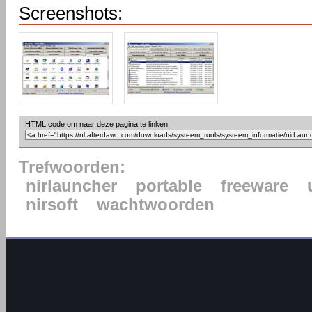
Screenshots:
HTML code om naar deze pagina te linken:
Trefwoorden:
nirlauncher
portable
freeware
nirsoft
wachtwoorden