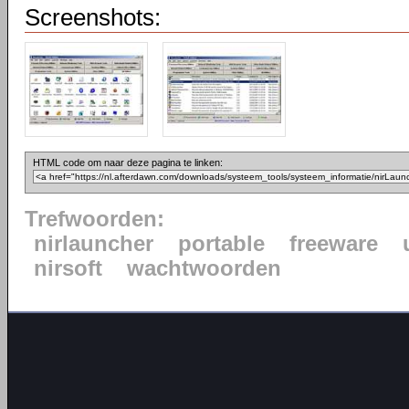
Screenshots:
HTML code om naar deze pagina te linken:
Trefwoorden:
nirlauncher
portable
freeware
nirsoft
wachtwoorden