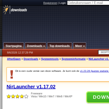
Registreren
|
Login:
Startpagina
Downloads
Top downloads
Meer
8/6/2026 12:37:29 PM
AfterDawn
>
Downloads
>
Systeemtools
>
Systeeminformatie
>
NirLauncher v1.
Dit is een oude versie van deze software. Je kunt ook de
v1.23.28 (laatste stabiele
NirLauncher v1.17.02
Freeware
DOW
Vista / Win10 / Win7 / Win8 / WinXP